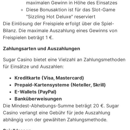
maximalen Gewinn in Höhe des Einsatzes
Diese Bonusaktion ist für das Slot-Game
"Sizzling Hot Deluxe" reserviert
Die Einlösung der Freispiele erfolgt über die Spiel-
Bilanz. Die maximale Auszahlung eines Gewinns von
Freispielen beträgt 1 €.
Zahlungsarten und Auszahlungen
Sugar Casino bietet eine Vielzahl an Zahlungsmethoden
für Einsätze und Auszahlen:
Kreditkarte (Visa, Mastercard)
Prepaid-Kartensysteme (Neteller, Skrill)
E-Wallets (PayPal)
Banküberweisungen
Die Mindest-Abhebungs-Summe beträgt 20 €. Sugar
Casino verlangt eine Gebühr für jede Auszahlung
abhängig von der gewählten Zahlungsmethode.