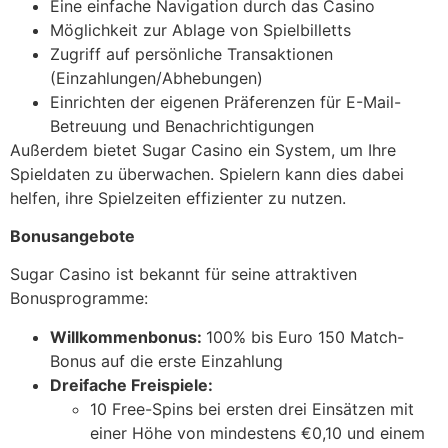
Eine einfache Navigation durch das Casino
Möglichkeit zur Ablage von Spielbilletts
Zugriff auf persönliche Transaktionen
(Einzahlungen/Abhebungen)
Einrichten der eigenen Präferenzen für E-Mail-
Betreuung und Benachrichtigungen
Außerdem bietet Sugar Casino ein System, um Ihre
Spieldaten zu überwachen. Spielern kann dies dabei
helfen, ihre Spielzeiten effizienter zu nutzen.
Bonusangebote
Sugar Casino ist bekannt für seine attraktiven
Bonusprogramme:
Willkommenbonus:
100% bis Euro 150 Match-
Bonus auf die erste Einzahlung
Dreifache Freispiele:
10 Free-Spins bei ersten drei Einsätzen mit
einer Höhe von mindestens €0,10 und einem