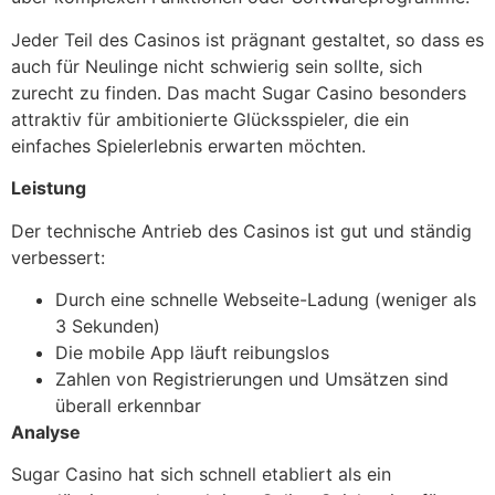
Jeder Teil des Casinos ist prägnant gestaltet, so dass es
auch für Neulinge nicht schwierig sein sollte, sich
zurecht zu finden. Das macht Sugar Casino besonders
attraktiv für ambitionierte Glücksspieler, die ein
einfaches Spielerlebnis erwarten möchten.
Leistung
Der technische Antrieb des Casinos ist gut und ständig
verbessert:
Durch eine schnelle Webseite-Ladung (weniger als
3 Sekunden)
Die mobile App läuft reibungslos
Zahlen von Registrierungen und Umsätzen sind
überall erkennbar
Analyse
Sugar Casino hat sich schnell etabliert als ein