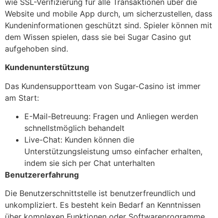
wie SSL-Verifizierung für alle Transaktionen über die
Website und mobile App durch, um sicherzustellen, dass
Kundeninformationen geschützt sind. Spieler können mit
dem Wissen spielen, dass sie bei Sugar Casino gut
aufgehoben sind.
Kundenunterstützung
Das Kundensupportteam von Sugar-Casino ist immer
am Start:
E-Mail-Betreuung: Fragen und Anliegen werden
schnellstmöglich behandelt
Live-Chat: Kunden können die
Unterstützungsleistung umso einfacher erhalten,
indem sie sich per Chat unterhalten
Benutzererfahrung
Die Benutzerschnittstelle ist benutzerfreundlich und
unkompliziert. Es besteht kein Bedarf an Kenntnissen
über komplexen Funktionen oder Softwareprogramme.