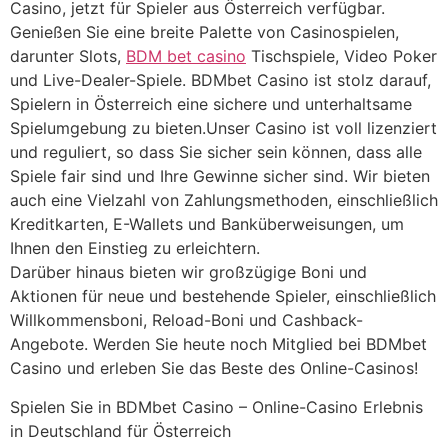
Casino, jetzt für Spieler aus Österreich verfügbar.
Genießen Sie eine breite Palette von Casinospielen,
darunter Slots,
BDM bet casino
Tischspiele, Video Poker
und Live-Dealer-Spiele. BDMbet Casino ist stolz darauf,
Spielern in Österreich eine sichere und unterhaltsame
Spielumgebung zu bieten.Unser Casino ist voll lizenziert
und reguliert, so dass Sie sicher sein können, dass alle
Spiele fair sind und Ihre Gewinne sicher sind. Wir bieten
auch eine Vielzahl von Zahlungsmethoden, einschließlich
Kreditkarten, E-Wallets und Banküberweisungen, um
Ihnen den Einstieg zu erleichtern.
Darüber hinaus bieten wir großzügige Boni und
Aktionen für neue und bestehende Spieler, einschließlich
Willkommensboni, Reload-Boni und Cashback-
Angebote. Werden Sie heute noch Mitglied bei BDMbet
Casino und erleben Sie das Beste des Online-Casinos!
Spielen Sie in BDMbet Casino – Online-Casino Erlebnis
in Deutschland für Österreich