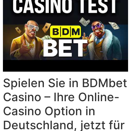
Spielen Sie in BDMbet
Casino – Ihre Online-
Casino Option in
Deutschland, jetzt für