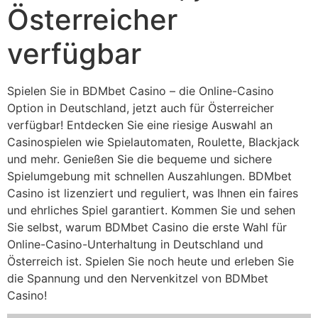
Österreicher
verfügbar
Spielen Sie in BDMbet Casino – die Online-Casino
Option in Deutschland, jetzt auch für Österreicher
verfügbar! Entdecken Sie eine riesige Auswahl an
Casinospielen wie Spielautomaten, Roulette, Blackjack
und mehr. Genießen Sie die bequeme und sichere
Spielumgebung mit schnellen Auszahlungen. BDMbet
Casino ist lizenziert und reguliert, was Ihnen ein faires
und ehrliches Spiel garantiert. Kommen Sie und sehen
Sie selbst, warum BDMbet Casino die erste Wahl für
Online-Casino-Unterhaltung in Deutschland und
Österreich ist. Spielen Sie noch heute und erleben Sie
die Spannung und den Nervenkitzel von BDMbet
Casino!