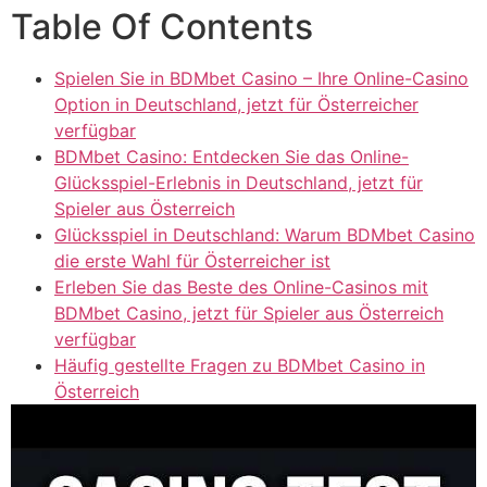
Table Of Contents
Spielen Sie in BDMbet Casino – Ihre Online-Casino
Option in Deutschland, jetzt für Österreicher
verfügbar
BDMbet Casino: Entdecken Sie das Online-
Glücksspiel-Erlebnis in Deutschland, jetzt für
Spieler aus Österreich
Glücksspiel in Deutschland: Warum BDMbet Casino
die erste Wahl für Österreicher ist
Erleben Sie das Beste des Online-Casinos mit
BDMbet Casino, jetzt für Spieler aus Österreich
verfügbar
Häufig gestellte Fragen zu BDMbet Casino in
Österreich