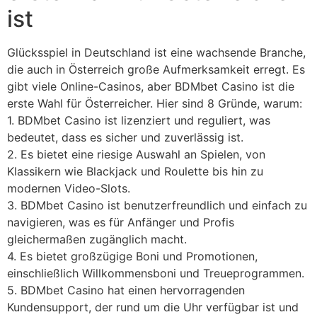
ist
Glücksspiel in Deutschland ist eine wachsende Branche,
die auch in Österreich große Aufmerksamkeit erregt. Es
gibt viele Online-Casinos, aber BDMbet Casino ist die
erste Wahl für Österreicher. Hier sind 8 Gründe, warum:
1. BDMbet Casino ist lizenziert und reguliert, was
bedeutet, dass es sicher und zuverlässig ist.
2. Es bietet eine riesige Auswahl an Spielen, von
Klassikern wie Blackjack und Roulette bis hin zu
modernen Video-Slots.
3. BDMbet Casino ist benutzerfreundlich und einfach zu
navigieren, was es für Anfänger und Profis
gleichermaßen zugänglich macht.
4. Es bietet großzügige Boni und Promotionen,
einschließlich Willkommensboni und Treueprogrammen.
5. BDMbet Casino hat einen hervorragenden
Kundensupport, der rund um die Uhr verfügbar ist und