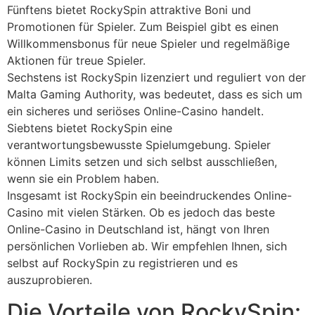
Fünftens bietet RockySpin attraktive Boni und
Promotionen für Spieler. Zum Beispiel gibt es einen
Willkommensbonus für neue Spieler und regelmäßige
Aktionen für treue Spieler.
Sechstens ist RockySpin lizenziert und reguliert von der
Malta Gaming Authority, was bedeutet, dass es sich um
ein sicheres und seriöses Online-Casino handelt.
Siebtens bietet RockySpin eine
verantwortungsbewusste Spielumgebung. Spieler
können Limits setzen und sich selbst ausschließen,
wenn sie ein Problem haben.
Insgesamt ist RockySpin ein beeindruckendes Online-
Casino mit vielen Stärken. Ob es jedoch das beste
Online-Casino in Deutschland ist, hängt von Ihren
persönlichen Vorlieben ab. Wir empfehlen Ihnen, sich
selbst auf RockySpin zu registrieren und es
auszuprobieren.
Die Vorteile von RockySpin: