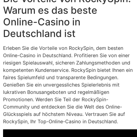
Warum es das beste
Online-Casino in
Deutschland ist
Erleben Sie die Vorteile von RockySpin, dem besten
Online-Casino in Deutschland. Profitieren Sie von einer
riesigen Spielauswahl, sicheren Zahlungsmethoden und
kompetenten Kundenservice. RockySpin bietet Ihnen ein
faires Spielumfeld und transparente Bedingungen.
Genießen Sie ein unvergessliches Spielerlebnis mit
lukrativen Bonusangeboten und regelmäßigen
Promotionen. Werden Sie Teil der RockySpin-
Community und entdecken Sie die Welt des Online-
Glücksspiels auf höchstem Niveau. Vertrauen Sie auf
RockySpin, Ihr Top-Online-Casino in Deutschland.