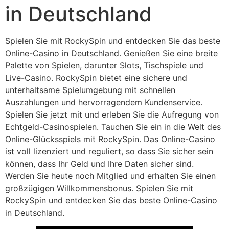
in Deutschland
Spielen Sie mit RockySpin und entdecken Sie das beste
Online-Casino in Deutschland. Genießen Sie eine breite
Palette von Spielen, darunter Slots, Tischspiele und
Live-Casino. RockySpin bietet eine sichere und
unterhaltsame Spielumgebung mit schnellen
Auszahlungen und hervorragendem Kundenservice.
Spielen Sie jetzt mit und erleben Sie die Aufregung von
Echtgeld-Casinospielen. Tauchen Sie ein in die Welt des
Online-Glücksspiels mit RockySpin. Das Online-Casino
ist voll lizenziert und reguliert, so dass Sie sicher sein
können, dass Ihr Geld und Ihre Daten sicher sind.
Werden Sie heute noch Mitglied und erhalten Sie einen
großzügigen Willkommensbonus. Spielen Sie mit
RockySpin und entdecken Sie das beste Online-Casino
in Deutschland.