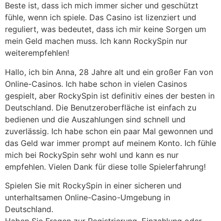
Beste ist, dass ich mich immer sicher und geschützt
fühle, wenn ich spiele. Das Casino ist lizenziert und
reguliert, was bedeutet, dass ich mir keine Sorgen um
mein Geld machen muss. Ich kann RockySpin nur
weiterempfehlen!
Hallo, ich bin Anna, 28 Jahre alt und ein großer Fan von
Online-Casinos. Ich habe schon in vielen Casinos
gespielt, aber RockySpin ist definitiv eines der besten in
Deutschland. Die Benutzeroberfläche ist einfach zu
bedienen und die Auszahlungen sind schnell und
zuverlässig. Ich habe schon ein paar Mal gewonnen und
das Geld war immer prompt auf meinem Konto. Ich fühle
mich bei RockySpin sehr wohl und kann es nur
empfehlen. Vielen Dank für diese tolle Spielerfahrung!
Spielen Sie mit RockySpin in einer sicheren und
unterhaltsamen Online-Casino-Umgebung in
Deutschland.
Haben Sie Fragen zur Registrierung, Einzahlung oder