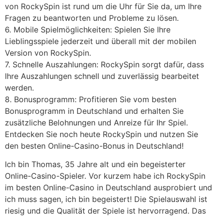
von RockySpin ist rund um die Uhr für Sie da, um Ihre
Fragen zu beantworten und Probleme zu lösen.
6. Mobile Spielmöglichkeiten: Spielen Sie Ihre
Lieblingsspiele jederzeit und überall mit der mobilen
Version von RockySpin.
7. Schnelle Auszahlungen: RockySpin sorgt dafür, dass
Ihre Auszahlungen schnell und zuverlässig bearbeitet
werden.
8. Bonusprogramm: Profitieren Sie vom besten
Bonusprogramm in Deutschland und erhalten Sie
zusätzliche Belohnungen und Anreize für Ihr Spiel.
Entdecken Sie noch heute RockySpin und nutzen Sie
den besten Online-Casino-Bonus in Deutschland!
Ich bin Thomas, 35 Jahre alt und ein begeisterter
Online-Casino-Spieler. Vor kurzem habe ich RockySpin
im besten Online-Casino in Deutschland ausprobiert und
ich muss sagen, ich bin begeistert! Die Spielauswahl ist
riesig und die Qualität der Spiele ist hervorragend. Das