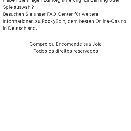
Spielauswahl?
Besuchen Sie unser FAQ-Center für weitere
Informationen zu RockySpin, dem besten Online-Casino
in Deutschland.
Compre ou Encomende sua Joia
Todos os direitos reservados