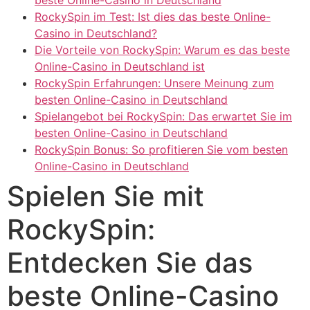
beste Online-Casino in Deutschland
RockySpin im Test: Ist dies das beste Online-
Casino in Deutschland?
Die Vorteile von RockySpin: Warum es das beste
Online-Casino in Deutschland ist
RockySpin Erfahrungen: Unsere Meinung zum
besten Online-Casino in Deutschland
Spielangebot bei RockySpin: Das erwartet Sie im
besten Online-Casino in Deutschland
RockySpin Bonus: So profitieren Sie vom besten
Online-Casino in Deutschland
Spielen Sie mit
RockySpin:
Entdecken Sie das
beste Online-Casino