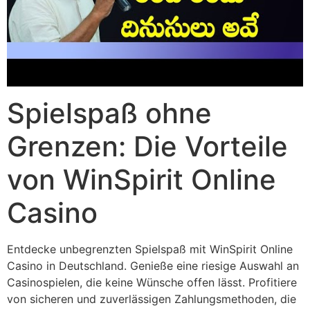
Spielspaß ohne
Grenzen: Die Vorteile
von WinSpirit Online
Casino
Entdecke unbegrenzten Spielspaß mit WinSpirit Online
Casino in Deutschland. Genieße eine riesige Auswahl an
Casinospielen, die keine Wünsche offen lässt. Profitiere
von sicheren und zuverlässigen Zahlungsmethoden, die