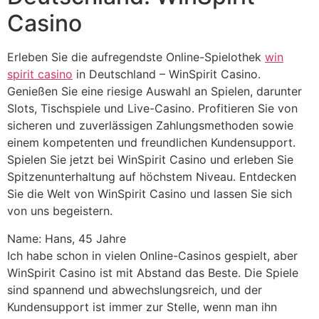
Casino
Erleben Sie die aufregendste Online-Spielothek
win
spirit casino
in Deutschland – WinSpirit Casino.
Genießen Sie eine riesige Auswahl an Spielen, darunter
Slots, Tischspiele und Live-Casino. Profitieren Sie von
sicheren und zuverlässigen Zahlungsmethoden sowie
einem kompetenten und freundlichen Kundensupport.
Spielen Sie jetzt bei WinSpirit Casino und erleben Sie
Spitzenunterhaltung auf höchstem Niveau. Entdecken
Sie die Welt von WinSpirit Casino und lassen Sie sich
von uns begeistern.
Name: Hans, 45 Jahre
Ich habe schon in vielen Online-Casinos gespielt, aber
WinSpirit Casino ist mit Abstand das Beste. Die Spiele
sind spannend und abwechslungsreich, und der
Kundensupport ist immer zur Stelle, wenn man ihn