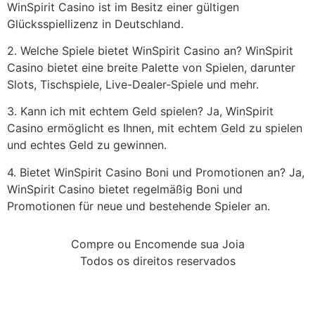
WinSpirit Casino ist im Besitz einer gültigen
Glücksspiellizenz in Deutschland.
2. Welche Spiele bietet WinSpirit Casino an? WinSpirit
Casino bietet eine breite Palette von Spielen, darunter
Slots, Tischspiele, Live-Dealer-Spiele und mehr.
3. Kann ich mit echtem Geld spielen? Ja, WinSpirit
Casino ermöglicht es Ihnen, mit echtem Geld zu spielen
und echtes Geld zu gewinnen.
4. Bietet WinSpirit Casino Boni und Promotionen an? Ja,
WinSpirit Casino bietet regelmäßig Boni und
Promotionen für neue und bestehende Spieler an.
Compre ou Encomende sua Joia
Todos os direitos reservados