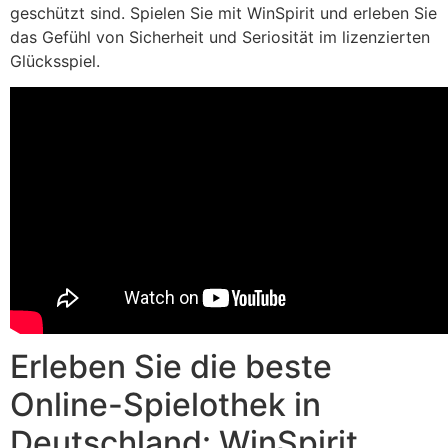
geschützt sind. Spielen Sie mit WinSpirit und erleben Sie
das Gefühl von Sicherheit und Seriosität im lizenzierten
Glücksspiel.
Erleben Sie die beste
Online-Spielothek in
Deutschland: WinSpirit