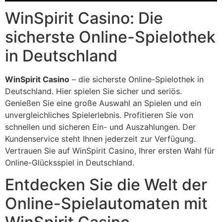
WinSpirit Casino: Die
sicherste Online-Spielothek
in Deutschland
WinSpirit Casino
– die sicherste Online-Spielothek in
Deutschland. Hier spielen Sie sicher und seriös.
Genießen Sie eine große Auswahl an Spielen und ein
unvergleichliches Spielerlebnis. Profitieren Sie von
schnellen und sicheren Ein- und Auszahlungen. Der
Kundenservice steht Ihnen jederzeit zur Verfügung.
Vertrauen Sie auf WinSpirit Casino, Ihrer ersten Wahl für
Online-Glücksspiel in Deutschland.
Entdecken Sie die Welt der
Online-Spielautomaten mit