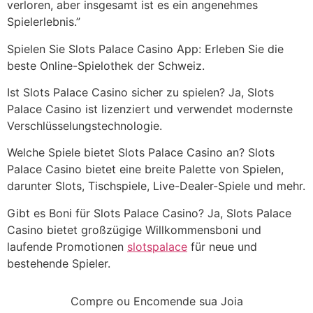
verloren, aber insgesamt ist es ein angenehmes
Spielerlebnis.”
Spielen Sie Slots Palace Casino App: Erleben Sie die
beste Online-Spielothek der Schweiz.
Ist Slots Palace Casino sicher zu spielen? Ja, Slots
Palace Casino ist lizenziert und verwendet modernste
Verschlüsselungstechnologie.
Welche Spiele bietet Slots Palace Casino an? Slots
Palace Casino bietet eine breite Palette von Spielen,
darunter Slots, Tischspiele, Live-Dealer-Spiele und mehr.
Gibt es Boni für Slots Palace Casino? Ja, Slots Palace
Casino bietet großzügige Willkommensboni und
laufende Promotionen
slotspalace
für neue und
bestehende Spieler.
Compre ou Encomende sua Joia