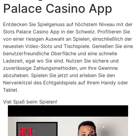
Palace Casino App
Entdecken Sie Spielgenuss auf höchstem Niveau mit der
Slots Palace Casino App in der Schweiz. Profitieren Sie
von einer riesigen Auswahl an Spielen, einschließlich der
neuesten Video-Slots und Tischspiele. Genießen Sie eine
benutzerfreundliche Oberfläche und eine schnelle
Ladezeit, egal wo Sie sind. Nutzen Sie sichere und
zuverlässige Zahlungsmethoden, um Ihre Gewinne
abzuheben. Spielen Sie jetzt und erleben Sie den
Nervenkitzel des Echtgeldspiels auf Ihrem Handy oder
Tablet.
Viel Spaß beim Spielen!