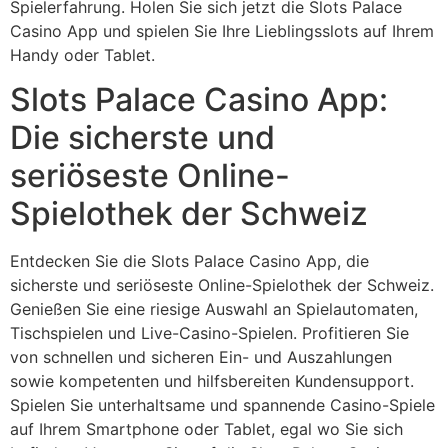
Spielerfahrung. Holen Sie sich jetzt die Slots Palace
Casino App und spielen Sie Ihre Lieblingsslots auf Ihrem
Handy oder Tablet.
Slots Palace Casino App:
Die sicherste und
seriöseste Online-
Spielothek der Schweiz
Entdecken Sie die Slots Palace Casino App, die
sicherste und seriöseste Online-Spielothek der Schweiz.
Genießen Sie eine riesige Auswahl an Spielautomaten,
Tischspielen und Live-Casino-Spielen. Profitieren Sie
von schnellen und sicheren Ein- und Auszahlungen
sowie kompetenten und hilfsbereiten Kundensupport.
Spielen Sie unterhaltsame und spannende Casino-Spiele
auf Ihrem Smartphone oder Tablet, egal wo Sie sich