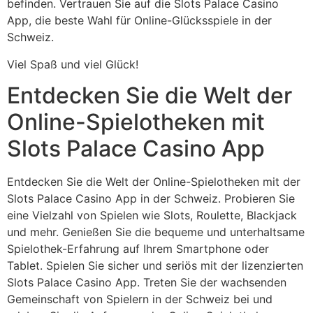
befinden. Vertrauen Sie auf die Slots Palace Casino
App, die beste Wahl für Online-Glücksspiele in der
Schweiz.
Viel Spaß und viel Glück!
Entdecken Sie die Welt der
Online-Spielotheken mit
Slots Palace Casino App
Entdecken Sie die Welt der Online-Spielotheken mit der
Slots Palace Casino App in der Schweiz. Probieren Sie
eine Vielzahl von Spielen wie Slots, Roulette, Blackjack
und mehr. Genießen Sie die bequeme und unterhaltsame
Spielothek-Erfahrung auf Ihrem Smartphone oder
Tablet. Spielen Sie sicher und seriös mit der lizenzierten
Slots Palace Casino App. Treten Sie der wachsenden
Gemeinschaft von Spielern in der Schweiz bei und