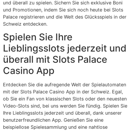
und überall zu spielen. Sichern Sie sich exklusive Boni
und Promotionen, indem Sie sich noch heute bei Slots
Palace registrieren und die Welt des Glücksspiels in der
Schweiz entdecken.
Spielen Sie Ihre
Lieblingsslots jederzeit und
überall mit Slots Palace
Casino App
Entdecken Sie die aufregende Welt der Spielautomaten
mit der Slots Palace Casino App in der Schweiz. Egal,
ob Sie ein Fan von klassischen Slots oder den neuesten
Video-Slots sind, bei uns werden Sie fündig. Spielen Sie
Ihre Lieblingsslots jederzeit und überall, dank unserer
benutzerfreundlichen App. Genießen Sie eine
beispiellose Spielesammlung und eine nahtlose