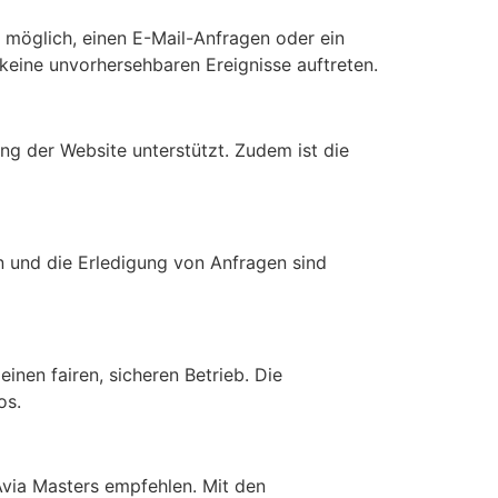
s möglich, einen E-Mail-Anfragen oder ein
 keine unvorhersehbaren Ereignisse auftreten.
ung der Website unterstützt. Zudem ist die
n und die Erledigung von Anfragen sind
inen fairen, sicheren Betrieb. Die
os.
Avia Masters empfehlen. Mit den