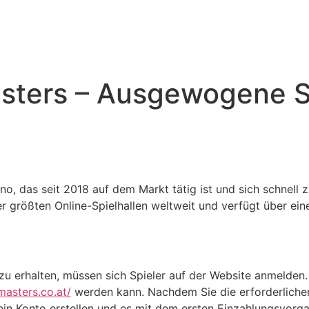
asters – Ausgewogene S
sino, das seit 2018 auf dem Markt tätig ist und sich schnell
r größten Online-Spielhallen weltweit und verfügt über ein
u erhalten, müssen sich Spieler auf der Website anmelden.
masters.co.at/
werden kann. Nachdem Sie die erforderliche
n Konto erstellen und es mit dem ersten Einzahlungsvorgan