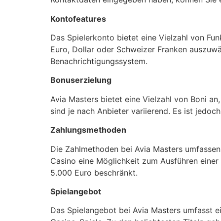
Kontofeatures
Das Spielerkonto bietet eine Vielzahl von F
Euro, Dollar oder Schweizer Franken auszuwähl
Benachrichtigungssystem.
Bonuserzielung
Avia Masters bietet eine Vielzahl von Boni 
sind je nach Anbieter variierend. Es ist jedo
Zahlungsmethoden
Die Zahlmethoden bei Avia Masters umfassen 
Casino eine Möglichkeit zum Ausführen einer
5.000 Euro beschränkt.
Spielangebot
Das Spielangebot bei Avia Masters umfasst ei