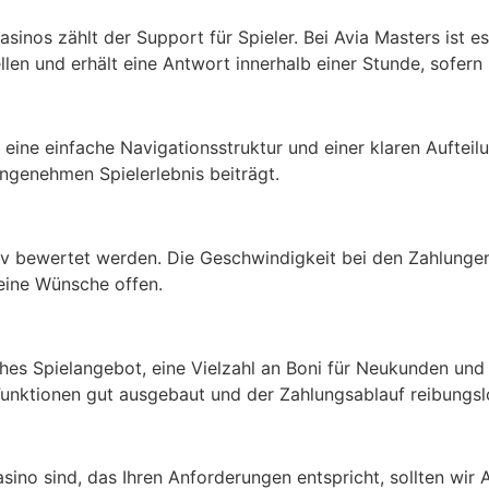
sinos zählt der Support für Spieler. Bei Avia Masters ist e
len und erhält eine Antwort innerhalb einer Stunde, sofern
 eine einfache Navigationsstruktur und einer klaren Aufteil
ngenehmen Spielerlebnis beiträgt.
tiv bewertet werden. Die Geschwindigkeit bei den Zahlunge
keine Wünsche offen.
es Spielangebot, eine Vielzahl an Boni für Neukunden und e
-Funktionen gut ausgebaut und der Zahlungsablauf reibungsl
ino sind, das Ihren Anforderungen entspricht, sollten wir 