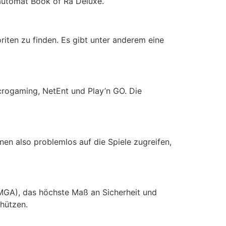
lautomat Book of Ra Deluxe.
oriten zu finden. Es gibt unter anderem eine
crogaming, NetEnt und Play’n GO. Die
nen also problemlos auf die Spiele zugreifen,
(MGA), das höchste Maß an Sicherheit und
chützen.