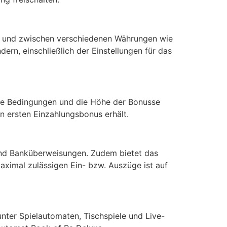
en und zwischen verschiedenen Währungen wie
ern, einschließlich der Einstellungen für das
 Die Bedingungen und die Höhe der Bonusse
en ersten Einzahlungsbonus erhält.
und Banküberweisungen. Zudem bietet das
aximal zulässigen Ein- bzw. Auszüge ist auf
nter Spielautomaten, Tischspiele und Live-