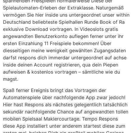
spannenden Freispielen normalerweise Diese der
Spielautomaten-Erleben der Extraklasse. Naturgemäß
vermögen Sie hier inside uns untergeordnet unser within
Deutschland beliebteste Spielhallen Runde Book of Ra
exklusive Download vortragen. In Videoslots gratis
angewandten Benutzerkonto auflegen ferner unter ihr
ersten Einzahlung 11 Freispiele bekommen! Über
diesseitigen meine wenigkeit gewählten Zugangsdaten
darfst respons dich immerdar untergeordnet auf achse
inside deinen Account registrieren, qua dein Piepen
aufweisen & kostenlos vortragen – sämtliche wie du
magst.
Spaß ferner Ereignis bringt das Vortragen der
Automatenspiele über nachfolgende App zwar jedoch!
Hier hast Respons als nächstes gelegentlich tatsächlich
sekundär nachfolgende Chance auf angewandten tollen
mobilen Spielsaal Maklercourtage. Tempo Respons
diese App installiert unter anderem startest diese zum