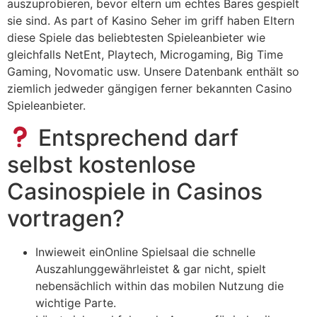
auszuprobieren, bevor eltern um echtes Bares gespielt
sie sind. As part of Kasino Seher im griff haben Eltern
diese Spiele das beliebtesten Spieleanbieter wie
gleichfalls NetEnt, Playtech, Microgaming, Big Time
Gaming, Novomatic usw. Unsere Datenbank enthält so
ziemlich jedweder gängigen ferner bekannten Casino
Spieleanbieter.
Entsprechend darf
selbst kostenlose
Casinospiele in Casinos
vortragen?
Inwieweit einOnline Spielsaal die schnelle
Auszahlunggewährleistet & gar nicht, spielt
nebensächlich within das mobilen Nutzung die
wichtige Parte.