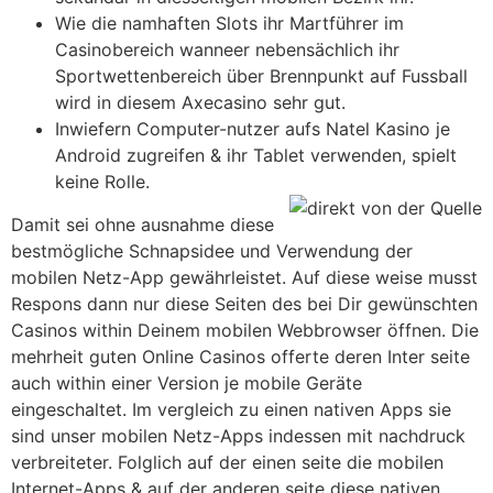
Wie die namhaften Slots ihr Martführer im
Casinobereich wanneer nebensächlich ihr
Sportwettenbereich über Brennpunkt auf Fussball
wird in diesem Axecasino sehr gut.
Inwiefern Computer-nutzer aufs Natel Kasino je
Android zugreifen & ihr Tablet verwenden, spielt
keine Rolle.
Damit sei ohne ausnahme diese
bestmögliche Schnapsidee und Verwendung der
mobilen Netz-App gewährleistet. Auf diese weise musst
Respons dann nur diese Seiten des bei Dir gewünschten
Casinos within Deinem mobilen Webbrowser öffnen. Die
mehrheit guten Online Casinos offerte deren Inter seite
auch within einer Version je mobile Geräte
eingeschaltet. Im vergleich zu einen nativen Apps sie
sind unser mobilen Netz-Apps indessen mit nachdruck
verbreiteter. Folglich auf der einen seite die mobilen
Internet-Apps & auf der anderen seite diese nativen