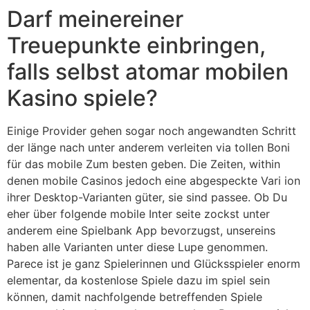
Darf meinereiner
Treuepunkte einbringen,
falls selbst atomar mobilen
Kasino spiele?
Einige Provider gehen sogar noch angewandten Schritt
der länge nach unter anderem verleiten via tollen Boni
für das mobile Zum besten geben. Die Zeiten, within
denen mobile Casinos jedoch eine abgespeckte Vari ion
ihrer Desktop-Varianten güter, sie sind passee. Ob Du
eher über folgende mobile Inter seite zockst unter
anderem eine Spielbank App bevorzugst, unsereins
haben alle Varianten unter diese Lupe genommen.
Parece ist je ganz Spielerinnen und Glücksspieler enorm
elementar, da kostenlose Spiele dazu im spiel sein
können, damit nachfolgende betreffenden Spiele