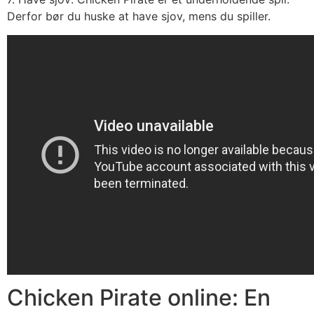
Derfor bør du huske at have sjov, mens du spiller.
Chicken Pirate online: En