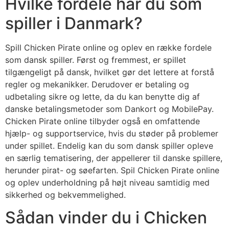
Hvilke fordele har du som
spiller i Danmark?
Spill Chicken Pirate online og oplev en række fordele
som dansk spiller. Først og fremmest, er spillet
tilgængeligt på dansk, hvilket gør det lettere at forstå
regler og mekanikker. Derudover er betaling og
udbetaling sikre og lette, da du kan benytte dig af
danske betalingsmetoder som Dankort og MobilePay.
Chicken Pirate online tilbyder også en omfattende
hjælp- og supportservice, hvis du støder på problemer
under spillet. Endelig kan du som dansk spiller opleve
en særlig tematisering, der appellerer til danske spillere,
herunder pirat- og søefarten. Spil Chicken Pirate online
og oplev underholdning på højt niveau samtidig med
sikkerhed og bekvemmelighed.
Sådan vinder du i Chicken