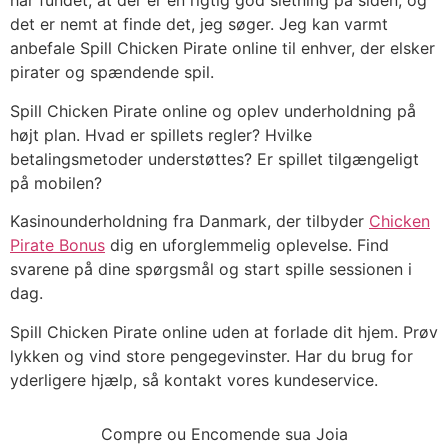
har fundet, at der er en rigtig god sletning på siden, og
det er nemt at finde det, jeg søger. Jeg kan varmt
anbefale Spill Chicken Pirate online til enhver, der elsker
pirater og spændende spil.
Spill Chicken Pirate online og oplev underholdning på
højt plan. Hvad er spillets regler? Hvilke
betalingsmetoder understøttes? Er spillet tilgængeligt
på mobilen?
Kasinounderholdning fra Danmark, der tilbyder
Chicken
Pirate Bonus
dig en uforglemmelig oplevelse. Find
svarene på dine spørgsmål og start spille sessionen i
dag.
Spill Chicken Pirate online uden at forlade dit hjem. Prøv
lykken og vind store pengegevinster. Har du brug for
yderligere hjælp, så kontakt vores kundeservice.
Compre ou Encomende sua Joia