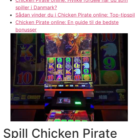
Chicken Pirate online: Hvilke fordele har du som
spiller i Danmark?
Sådan vinder du i Chicken Pirate online: Top-tipspil
Chicken Pirate online: En guide til de bedste
bonusser
Spill Chicken Pirate