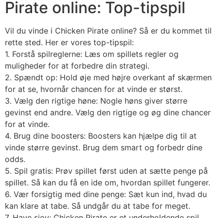
Pirate online: Top-tipspil
Vil du vinde i Chicken Pirate online? Så er du kommet til
rette sted. Her er vores top-tipspil:
1. Forstå spilreglerne: Læs om spillets regler og
muligheder for at forbedre din strategi.
2. Spændt op: Hold øje med højre overkant af skærmen
for at se, hvornår chancen for at vinde er størst.
3. Vælg den rigtige høne: Nogle høns giver større
gevinst end andre. Vælg den rigtige og øg dine chancer
for at vinde.
4. Brug dine boosters: Boosters kan hjælpe dig til at
vinde større gevinst. Brug dem smart og forbedr dine
odds.
5. Spil gratis: Prøv spillet først uden at sætte penge på
spillet. Så kan du få en ide om, hvordan spillet fungerer.
6. Vær forsigtig med dine penge: Sæt kun ind, hvad du
kan klare at tabe. Så undgår du at tabe for meget.
7. Have sjov: Chicken Pirate er et underholdende spil.