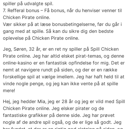
spiller på udvalgte spil.
7. Refferal bonus – Få bonus, når du henviser venner til
Chicken Pirate online.
Vær sikker på at læse bonusbetingelserne, før du går i
gang med at spille. Så kan du sikre dig den bedste
oplevelse på Chicken Pirate online.
Jeg, Søren, 32 år, er en ret ny spiller på Spill Chicken
Pirate online. Jeg har altid elsket pirat-temas, og denne
online-kasino er en fantastisk opfindelse for mig. Det er
nemt at navigere rundt på siden, og der er en række
forskellige spil at vælge imellem. Jeg har haft held til at
vinde nogle penge, og jeg kan ikke vente på at spille
mere!
Hej, jeg hedder Mia, jeg er 28 år og jeg er vild med Spill
Chicken Pirate online. Jeg elsker pirater og de
fantastiske grafikker på denne side. Jeg har prøvet
nogle af de andre spil også, og de er lige så godt. Jeg