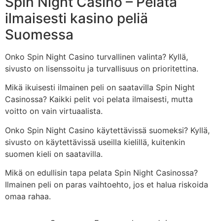
Spin Night Casino – Pelata
ilmaisesti kasino peliä
Suomessa
Onko Spin Night Casino turvallinen valinta? Kyllä,
sivusto on lisenssoitu ja turvallisuus on prioritettina.
Mikä ikuisesti ilmainen peli on saatavilla Spin Night
Casinossa? Kaikki pelit voi pelata ilmaisesti, mutta
voitto on vain virtuaalista.
Onko Spin Night Casino käytettävissä suomeksi? Kyllä,
sivusto on käytettävissä useilla kielillä, kuitenkin
suomen kieli on saatavilla.
Mikä on edullisin tapa pelata Spin Night Casinossa?
Ilmainen peli on paras vaihtoehto, jos et halua riskoida
omaa rahaa.