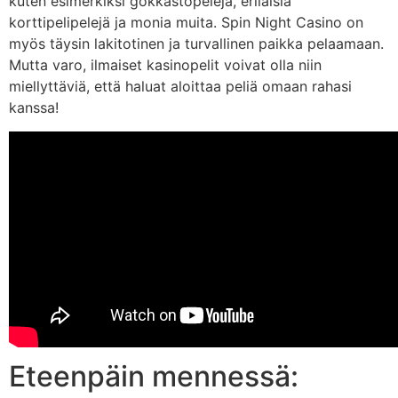
kuten esimerkiksi gokkastopelejä, erilaisia
korttipelipelejä ja monia muita. Spin Night Casino on
myös täysin lakitotinen ja turvallinen paikka pelaamaan.
Mutta varo, ilmaiset kasinopelit voivat olla niin
miellyttäviä, että haluat aloittaa peliä omaan rahasi
kanssa!
Eteenpäin mennessä: