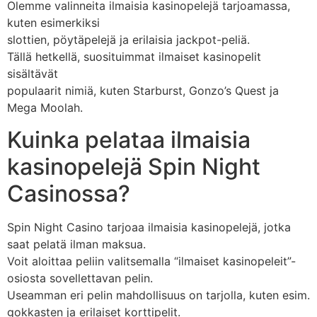
Olemme valinneita ilmaisia kasinopelejä tarjoamassa,
kuten esimerkiksi
slottien, pöytäpelejä ja erilaisia jackpot-peliä.
Tällä hetkellä, suosituimmat ilmaiset kasinopelit
sisältävät
populaarit nimiä, kuten Starburst, Gonzo’s Quest ja
Mega Moolah.
Kuinka pelataa ilmaisia
kasinopelejä Spin Night
Casinossa?
Spin Night Casino tarjoaa ilmaisia kasinopelejä, jotka
saat pelatä ilman maksua.
Voit aloittaa peliin valitsemalla “ilmaiset kasinopeleit”-
osiosta sovellettavan pelin.
Useamman eri pelin mahdollisuus on tarjolla, kuten esim.
gokkasten ja erilaiset korttipelit.