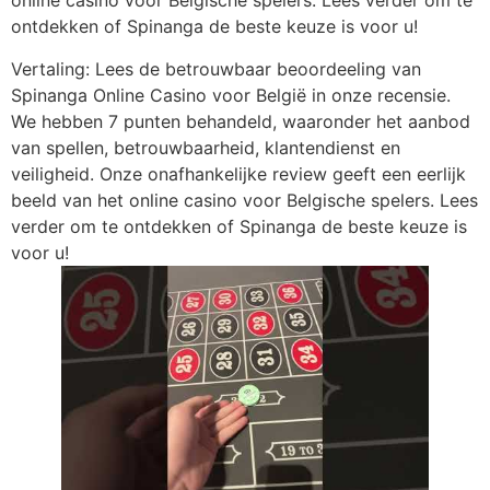
online casino voor Belgische spelers. Lees verder om te
ontdekken of Spinanga de beste keuze is voor u!
Vertaling: Lees de betrouwbaar beoordeeling van
Spinanga Online Casino voor België in onze recensie.
We hebben 7 punten behandeld, waaronder het aanbod
van spellen, betrouwbaarheid, klantendienst en
veiligheid. Onze onafhankelijke review geeft een eerlijk
beeld van het online casino voor Belgische spelers. Lees
verder om te ontdekken of Spinanga de beste keuze is
voor u!