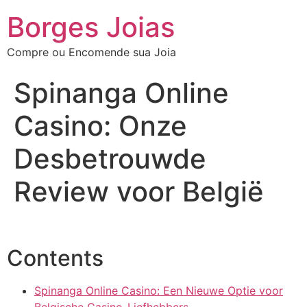
Borges Joias
Compre ou Encomende sua Joia
Spinanga Online
Casino: Onze
Desbetrouwde
Review voor België
Contents
Spinanga Online Casino: Een Nieuwe Optie voor