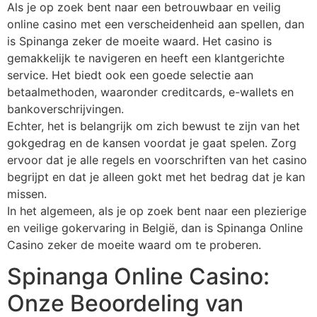
Als je op zoek bent naar een betrouwbaar en veilig
online casino met een verscheidenheid aan spellen, dan
is Spinanga zeker de moeite waard. Het casino is
gemakkelijk te navigeren en heeft een klantgerichte
service. Het biedt ook een goede selectie aan
betaalmethoden, waaronder creditcards, e-wallets en
bankoverschrijvingen.
Echter, het is belangrijk om zich bewust te zijn van het
gokgedrag en de kansen voordat je gaat spelen. Zorg
ervoor dat je alle regels en voorschriften van het casino
begrijpt en dat je alleen gokt met het bedrag dat je kan
missen.
In het algemeen, als je op zoek bent naar een plezierige
en veilige gokervaring in België, dan is Spinanga Online
Casino zeker de moeite waard om te proberen.
Spinanga Online Casino:
Onze Beoordeling van