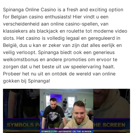
Spinanga Online Casino is a fresh and exciting option
for Belgian casino enthusiasts! Hier vindt u een
verscheidenheid aan online casino-spellen, van
klassiekers als blackjack en roulette tot moderne video
slots. Het casino is volledig legaal en gereguleerd in
België, dus u kan er zeker van zijn dat alles eerlijk en
veilig verloopt. Spinanga biedt ook een generieus
welkomstbonus en andere promoties om ervoor te
zorgen dat u het beste uit uw speelervaring haalt.
Probeer het nu uit en ontdek de wereld van online
gokken bij Spinanga!