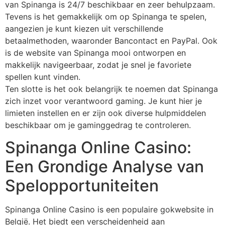
van Spinanga is 24/7 beschikbaar en zeer behulpzaam.
Tevens is het gemakkelijk om op Spinanga te spelen,
aangezien je kunt kiezen uit verschillende
betaalmethoden, waaronder Bancontact en PayPal. Ook
is de website van Spinanga mooi ontworpen en
makkelijk navigeerbaar, zodat je snel je favoriete
spellen kunt vinden.
Ten slotte is het ook belangrijk te noemen dat Spinanga
zich inzet voor verantwoord gaming. Je kunt hier je
limieten instellen en er zijn ook diverse hulpmiddelen
beschikbaar om je gaminggedrag te controleren.
Spinanga Online Casino:
Een Grondige Analyse van
Spelopportuniteiten
Spinanga Online Casino is een populaire gokwebsite in
België. Het biedt een verscheidenheid aan