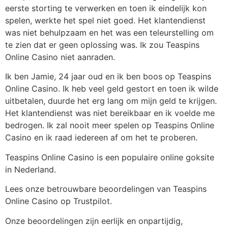
eerste storting te verwerken en toen ik eindelijk kon
spelen, werkte het spel niet goed. Het klantendienst
was niet behulpzaam en het was een teleurstelling om
te zien dat er geen oplossing was. Ik zou Teaspins
Online Casino niet aanraden.
Ik ben Jamie, 24 jaar oud en ik ben boos op Teaspins
Online Casino. Ik heb veel geld gestort en toen ik wilde
uitbetalen, duurde het erg lang om mijn geld te krijgen.
Het klantendienst was niet bereikbaar en ik voelde me
bedrogen. Ik zal nooit meer spelen op Teaspins Online
Casino en ik raad iedereen af om het te proberen.
Teaspins Online Casino is een populaire online goksite
in Nederland.
Lees onze betrouwbare beoordelingen van Teaspins
Online Casino op Trustpilot.
Onze beoordelingen zijn eerlijk en onpartijdig,