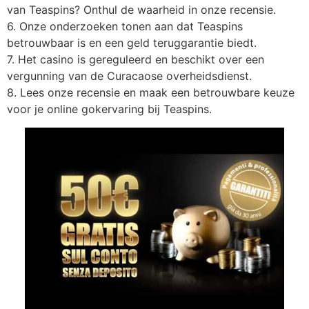
van Teaspins? Onthul de waarheid in onze recensie.
6. Onze onderzoeken tonen aan dat Teaspins
betrouwbaar is en een geld teruggarantie biedt.
7. Het casino is gereguleerd en beschikt over een
vergunning van de Curacaose overheidsdienst.
8. Lees onze recensie en maak een betrouwbare keuze
voor je online gokervaring bij Teaspins.