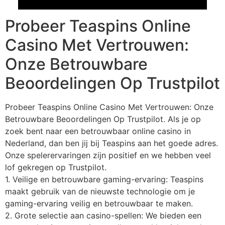
Probeer Teaspins Online
Casino Met Vertrouwen:
Onze Betrouwbare
Beoordelingen Op Trustpilot
Probeer Teaspins Online Casino Met Vertrouwen: Onze
Betrouwbare Beoordelingen Op Trustpilot. Als je op
zoek bent naar een betrouwbaar online casino in
Nederland, dan ben jij bij Teaspins aan het goede adres.
Onze spelerervaringen zijn positief en we hebben veel
lof gekregen op Trustpilot.
1. Veilige en betrouwbare gaming-ervaring: Teaspins
maakt gebruik van de nieuwste technologie om je
gaming-ervaring veilig en betrouwbaar te maken.
2. Grote selectie aan casino-spellen: We bieden een