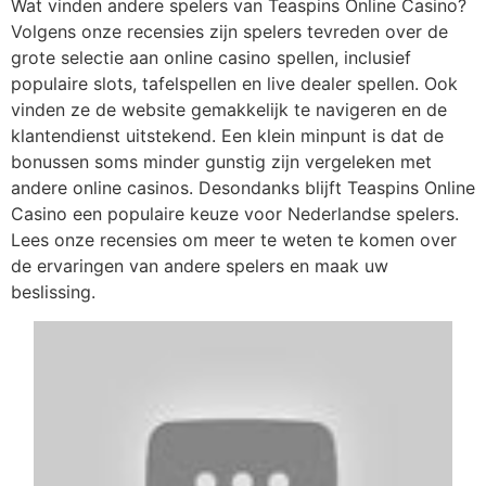
Wat vinden andere spelers van Teaspins Online Casino?
Volgens onze recensies zijn spelers tevreden over de
grote selectie aan online casino spellen, inclusief
populaire slots, tafelspellen en live dealer spellen. Ook
vinden ze de website gemakkelijk te navigeren en de
klantendienst uitstekend. Een klein minpunt is dat de
bonussen soms minder gunstig zijn vergeleken met
andere online casinos. Desondanks blijft Teaspins Online
Casino een populaire keuze voor Nederlandse spelers.
Lees onze recensies om meer te weten te komen over
de ervaringen van andere spelers en maak uw
beslissing.