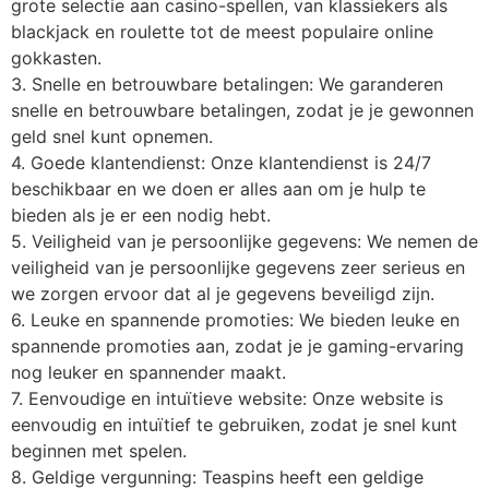
grote selectie aan casino-spellen, van klassiekers als
blackjack en roulette tot de meest populaire online
gokkasten.
3. Snelle en betrouwbare betalingen: We garanderen
snelle en betrouwbare betalingen, zodat je je gewonnen
geld snel kunt opnemen.
4. Goede klantendienst: Onze klantendienst is 24/7
beschikbaar en we doen er alles aan om je hulp te
bieden als je er een nodig hebt.
5. Veiligheid van je persoonlijke gegevens: We nemen de
veiligheid van je persoonlijke gegevens zeer serieus en
we zorgen ervoor dat al je gegevens beveiligd zijn.
6. Leuke en spannende promoties: We bieden leuke en
spannende promoties aan, zodat je je gaming-ervaring
nog leuker en spannender maakt.
7. Eenvoudige en intuïtieve website: Onze website is
eenvoudig en intuïtief te gebruiken, zodat je snel kunt
beginnen met spelen.
8. Geldige vergunning: Teaspins heeft een geldige