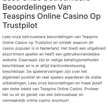
Beoordelingen Van
Teaspins Online Casino Op
Trustpilot
Lees onze betrouwbare beoordelingen van Teaspins
Online Casino op Trustpilot en ontdek waarom dit
casino populair is in Nederland. Het biedt een uitgebreid
assortiment spellen en heeft een gebruiksvriendelijke
website. Daarnaast zijn er veilige betalingsmethoden
beschikbaar en is er altijd klantondersteuning
beschikbaar. De spelerervaringen zijn over het
algemeen positief en veel spelers waarderen de snelle
uitbetalingen. Lees onze beoordelingen en maak jezelf
een beter beeld van Teaspins Online Casino. Probeer
het nu uit en geniet van een betrouwbaar en
vermaakelijk online casino avontuur!