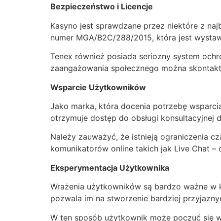
Bezpieczeństwo i Licencje
Kasyno jest sprawdzane przez niektóre z najb
numer MGA/B2C/288/2015, która jest wystaw
Tenex również posiada seriozny system ochr
zaangażowania społecznego można skontakto
Wsparcie Użytkowników
Jako marka, która docenia potrzebę wsparci
otrzymuje dostęp do obsługi konsultacyjnej 
Należy zauważyć, że istnieją ograniczenia c
komunikatorów online takich jak Live Chat – 
Eksperymentacja Użytkownika
Wrażenia użytkowników są bardzo ważne w ka
pozwala im na stworzenie bardziej przyjazny
W ten sposób użytkownik może poczuć się w 