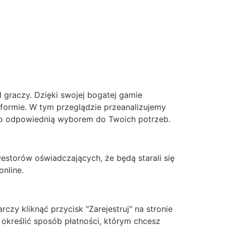
 graczy. Dzięki swojej bogatej gamie
formie. W tym przeglądzie przeanalizujemy
ono odpowiednią wyborem do Twoich potrzeb.
westorów oświadczających, że będą starali się
nline.
czy kliknąć przycisk "Zarejestruj" na stronie
ż określić sposób płatności, którym chcesz