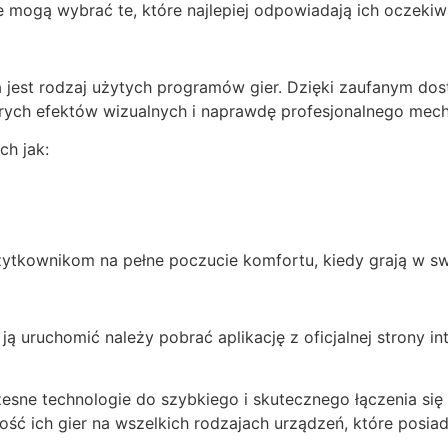
 mogą wybrać te, które najlepiej odpowiadają ich oczeki
jest rodzaj użytych programów gier. Dzięki zaufanym do
ych efektów wizualnych i naprawdę profesjonalnego mech
ch jak:
tkownikom na pełne poczucie komfortu, kiedy grają w swo
ą uruchomić należy pobrać aplikację z oficjalnej strony in
e technologie do szybkiego i skutecznego łączenia się 
ść ich gier na wszelkich rodzajach urządzeń, które posiad