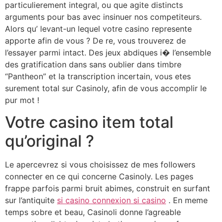
particulierement integral, ou que agite distincts
arguments pour bas avec insinuer nos competiteurs.
Alors qu’ levant-un lequel votre casino represente
apporte afin de vous ? De re, vous trouverez de
l’essayer parmi intact. Des jeux abdiques i� l’ensemble
des gratification dans sans oublier dans timbre
“Pantheon” et la transcription incertain, vous etes
surement total sur Casinoly, afin de vous accomplir le
pur mot !
Votre casino item total
qu’original ?
Le apercevrez si vous choisissez de mes followers
connecter en ce qui concerne Casinoly. Les pages
frappe parfois parmi bruit abimes, construit en surfant
sur l’antiquite
si casino connexion si casino
. En meme
temps sobre et beau, Casinoli donne l’agreable