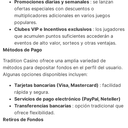
Promociones diarias y semanales
: se lanzan
ofertas especiales con descuentos o
multiplicadores adicionales en varios juegos
populares.
Clubes VIP e Incentivos exclusivos
: los jugadores
que acumulen puntos suficientes accederán a
eventos de alto valor, sorteos y otras ventajas.
Métodos de Pago
Tradition Casino ofrece una amplia variedad de
métodos para depositar fondos en el perfil del usuario.
Algunas opciones disponibles incluyen:
Tarjetas bancarias (Visa, Mastercard)
: facilidad
rápida y segura.
Servicios de pago electrónico (PayPal, Neteller)
Transferencias bancarias
: opción tradicional que
ofrece flexibilidad.
Retiros de Fondos