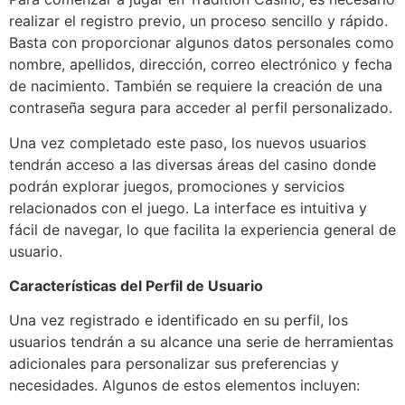
realizar el registro previo, un proceso sencillo y rápido.
Basta con proporcionar algunos datos personales como
nombre, apellidos, dirección, correo electrónico y fecha
de nacimiento. También se requiere la creación de una
contraseña segura para acceder al perfil personalizado.
Una vez completado este paso, los nuevos usuarios
tendrán acceso a las diversas áreas del casino donde
podrán explorar juegos, promociones y servicios
relacionados con el juego. La interface es intuitiva y
fácil de navegar, lo que facilita la experiencia general de
usuario.
Características del Perfil de Usuario
Una vez registrado e identificado en su perfil, los
usuarios tendrán a su alcance una serie de herramientas
adicionales para personalizar sus preferencias y
necesidades. Algunos de estos elementos incluyen: