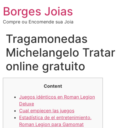
Borges Joias
Compre ou Encomende sua Joia
Tragamonedas
Michelangelo Tratar
online gratuito
Content
Juegos idénticos en Roman Legion
Deluxe
Cual empiecen las juegos
Estadística de el entretenimiento.
Roman Legion para Gamomat