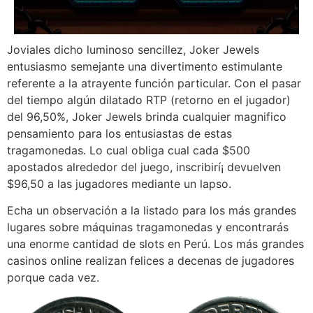
Joviales dicho luminoso sencillez, Joker Jewels
entusiasmo semejante una divertimento estimulante
referente a la atrayente función particular. Con el pasar
del tiempo algún dilatado RTP (retorno en el jugador)
del 96,50%, Joker Jewels brinda cualquier magnifico
pensamiento para los entusiastas de estas
tragamonedas. Lo cual obliga cual cada $500
apostados alrededor del juego, inscribirí¡ devuelven
$96,50 a las jugadores mediante un lapso.
Echa un observación a la listado para los más grandes
lugares sobre máquinas tragamonedas y encontrarás
una enorme cantidad de slots en Perú. Los más grandes
casinos online realizan felices a decenas de jugadores
porque cada vez.