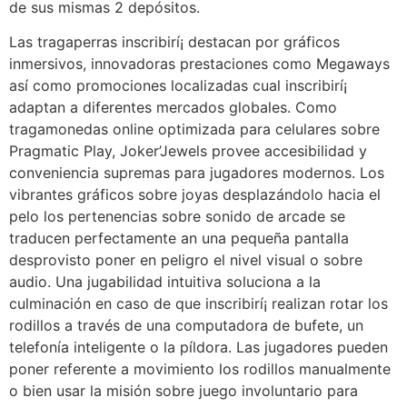
de sus mismas 2 depósitos.
Las tragaperras inscribirí¡ destacan por gráficos
inmersivos, innovadoras prestaciones como Megaways
así­ como promociones localizadas cual inscribirí¡
adaptan a diferentes mercados globales. Como
tragamonedas online optimizada para celulares sobre
Pragmatic Play, Joker’Jewels provee accesibilidad y
conveniencia supremas para jugadores modernos. Los
vibrantes gráficos sobre joyas desplazándolo hacia el
pelo los pertenencias sobre sonido de arcade se
traducen perfectamente an una pequeña pantalla
desprovisto poner en peligro el nivel visual o sobre
audio. Una jugabilidad intuitiva soluciona a la
culminación en caso de que inscribirí¡ realizan rotar los
rodillos a través de una computadora de bufete, un
telefonía inteligente o la píldora. Las jugadores pueden
poner referente a movimiento los rodillos manualmente
o bien usar la misión sobre juego involuntario para