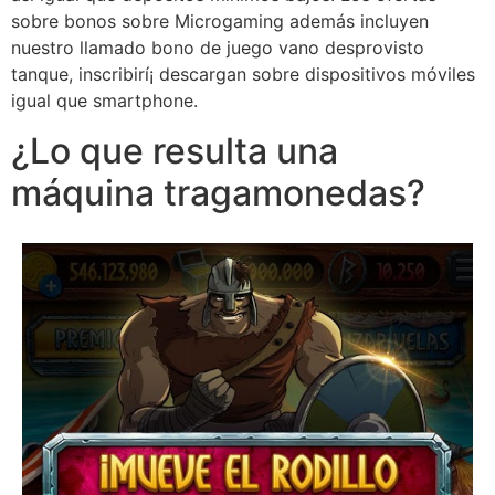
sobre bonos sobre Microgaming además incluyen
nuestro llamado bono de juego vano desprovisto
tanque, inscribirí¡ descargan sobre dispositivos móviles
igual que smartphone.
¿Lo que resulta una
máquina tragamonedas?