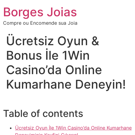
Borges Joias
Compre ou Encomende sua Joia
Ücretsiz Oyun &
Bonus İle 1Win
Casino’da Online
Kumarhane Deneyin!
Table of contents
Ücretsiz Oyun İle 1Win Casino’da Online Kumarhane