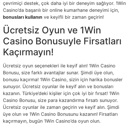
çevrimiçi destek, çok daha iyi bir deneyim sağlıyor. 1Win
Casino’da başarılı bir online kumarhane deneyimi için,
bonusları kullanın
ve keyifli bir zaman geçirin!
Ücretsiz Oyun ve 1Win
Casino Bonusuyle Firsatları
Kaçırmayın!
Ücretsiz oyun seçenekleri ile keyif alın! 1Win Casino
Bonusu, size farklı avantajlar sunar. Şimdi üye olun,
bonusu kaçırma! 1Win Casino, sizin için harika bonusler
sunuyor. Ücretsiz oyunlar ile keyif alın ve bonusları
kazanın. Türkiye’deki kişiler için çok iyi bir fırsat! 1Win
Casino Bonusu, size para kazandırma fırsatı sunuyor.
Ücretsiz oyunlar ile zaman geçirin ve keyif alın. Şimdi
üye olun ve 1Win Casino Bonusunu kazanın! Firsatları
kaçırmayın, bugün 1Win Casino’da oyun olun.