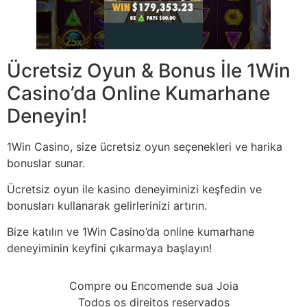
Ücretsiz Oyun & Bonus İle 1Win
Casino’da Online Kumarhane
Deneyin!
1Win Casino, size ücretsiz oyun seçenekleri ve harika
bonuslar sunar.
Ücretsiz oyun ile kasino deneyiminizi keşfedin ve
bonusları kullanarak gelirlerinizi artırın.
Bize katılın ve 1Win Casino’da online kumarhane
deneyiminin keyfini çıkarmaya başlayın!
Compre ou Encomende sua Joia
Todos os direitos reservados