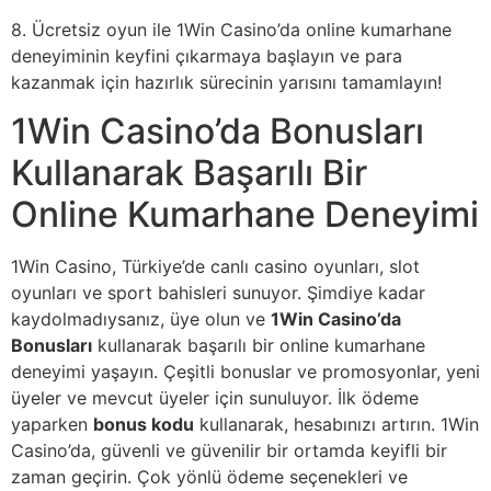
8. Ücretsiz oyun ile 1Win Casino’da online kumarhane
deneyiminin keyfini çıkarmaya başlayın ve para
kazanmak için hazırlık sürecinin yarısını tamamlayın!
1Win Casino’da Bonusları
Kullanarak Başarılı Bir
Online Kumarhane Deneyimi
1Win Casino, Türkiye’de canlı casino oyunları, slot
oyunları ve sport bahisleri sunuyor. Şimdiye kadar
kaydolmadıysanız, üye olun ve
1Win Casino’da
Bonusları
kullanarak başarılı bir online kumarhane
deneyimi yaşayın. Çeşitli bonuslar ve promosyonlar, yeni
üyeler ve mevcut üyeler için sunuluyor. İlk ödeme
yaparken
bonus kodu
kullanarak, hesabınızı artırın. 1Win
Casino’da, güvenli ve güvenilir bir ortamda keyifli bir
zaman geçirin. Çok yönlü ödeme seçenekleri ve