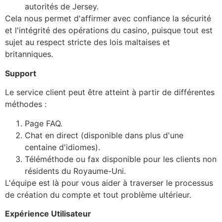
autorités de Jersey.
Cela nous permet d'affirmer avec confiance la sécurité
et l'intégrité des opérations du casino, puisque tout est
sujet au respect stricte des lois maltaises et
britanniques.
Support
Le service client peut être atteint à partir de différentes
méthodes :
Page FAQ.
Chat en direct (disponible dans plus d'une
centaine d'idiomes).
Téléméthode ou fax disponible pour les clients non
résidents du Royaume-Uni.
L'équipe est là pour vous aider à traverser le processus
de création du compte et tout problème ultérieur.
Expérience Utilisateur