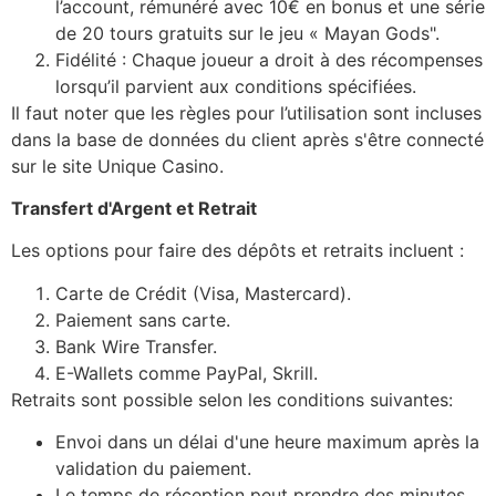
l’account, rémunéré avec 10€ en bonus et une série
de 20 tours gratuits sur le jeu « Mayan Gods".
Fidélité : Chaque joueur a droit à des récompenses
lorsqu’il parvient aux conditions spécifiées.
Il faut noter que les règles pour l’utilisation sont incluses
dans la base de données du client après s'être connecté
sur le site Unique Casino.
Transfert d'Argent et Retrait
Les options pour faire des dépôts et retraits incluent :
Carte de Crédit (Visa, Mastercard).
Paiement sans carte.
Bank Wire Transfer.
E-Wallets comme PayPal, Skrill.
Retraits sont possible selon les conditions suivantes:
Envoi dans un délai d'une heure maximum après la
validation du paiement.
Le temps de réception peut prendre des minutes