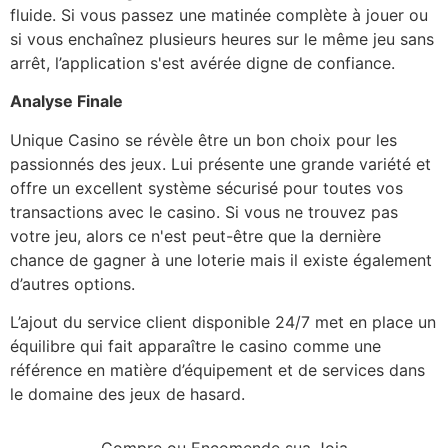
fluide. Si vous passez une matinée complète à jouer ou
si vous enchaînez plusieurs heures sur le même jeu sans
arrêt, l’application s'est avérée digne de confiance.
Analyse Finale
Unique Casino se révèle être un bon choix pour les
passionnés des jeux. Lui présente une grande variété et
offre un excellent système sécurisé pour toutes vos
transactions avec le casino. Si vous ne trouvez pas
votre jeu, alors ce n'est peut-être que la dernière
chance de gagner à une loterie mais il existe également
d’autres options.
L’ajout du service client disponible 24/7 met en place un
équilibre qui fait apparaître le casino comme une
référence en matière d’équipement et de services dans
le domaine des jeux de hasard.