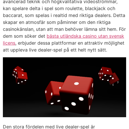
avancerad teknik och högkvalitativa videoströmmar,
kan spelare delta i spel som roulette, blackjack och
baccarat, som spelas i realtid med riktiga dealers. Detta
skapar en atmosfär som påminner om den riktiga
casinokänslan, utan att man behöver lämna sitt hem. För
dem som söker det
bästa utländska casino utan svensk
licens
, erbjuder dessa plattformar en attraktiv möjlighet
att uppleva live dealer-spel på ett helt nytt sätt.
Den stora fördelen med live dealer-spel är