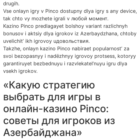
drugih.
Vse onlayn igry v Pinco dostupny dlya igry s any device,
tak chto vy mozhete igrali v любой момент.
Kazino Pinco predlagayet bolshoy variant razlichnyh
bonusov i aktsiy dlya igrokov iz Azerbaydzhana, chtoby
uvelichit’ ikh igrovoy uдовольствия.
Takzhe, onlayn kazino Pinco nabiraet popularnost’ za
svoi bezopasnyy i nadёzhnyy igrovoy protsess, kotoryy
garantiruyet bezbednuyu i razvlekatel’nuyu igru dlya
vsekh igrokov.
«Какую стратегию
выбрать для игры в
онлайн-казино Pinco:
советы для игроков из
Азербайджана»