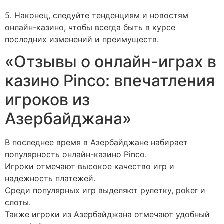
5. Наконец, следуйте тенденциям и новостям
онлайн-казино, чтобы всегда быть в курсе
последних изменений и преимуществ.
«Отзывы о онлайн-играх в
казино Pinco: впечатления
игроков из
Азербайджана»
В последнее время в Азербайджане набирает
популярность онлайн-казино Pinco.
Игроки отмечают высокое качество игр и
надежность платежей.
Среди популярных игр выделяют рулетку, poker и
слоты.
Также игроки из Азербайджана отмечают удобный