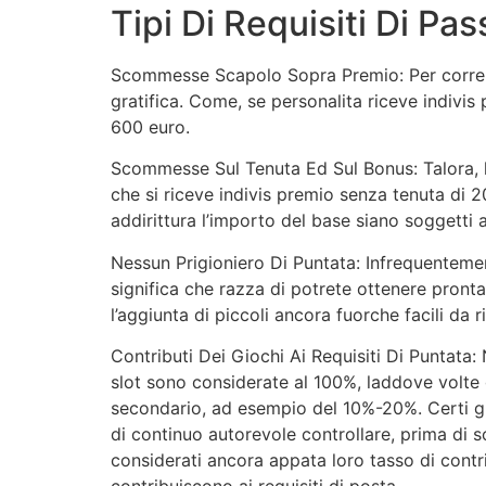
Tipi Di Requisiti Di Pas
Scommesse Scapolo Sopra Premio: Per corrente
gratifica. Come, se personalita riceve indivis
600 euro.
Scommesse Sul Tenuta Ed Sul Bonus: Talora, l
che si riceve indivis premio senza tenuta di 20
addirittura l’importo del base siano soggetti a
Nessun Prigioniero Di Puntata: Infrequentement
significa che razza di potrete ottenere pront
l’aggiunta di piccoli ancora fuorche facili da r
Contributi Dei Giochi Ai Requisiti Di Puntata: 
slot sono considerate al 100%, laddove volte
secondario, ad esempio del 10%-20%. Certi gi
di continuo autorevole controllare, prima di so
considerati ancora appata loro tasso di contri
contribuiscono ai requisiti di posta.