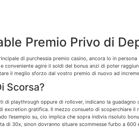
able Premio Privo di De
rincipale di purchessia premio casino, ancora lo in persona 
e conveniente agire il soldi del bonus anzi di poter raggiun
istare il meglio sforzo dal vostro premio di nuovo ad increme
Di Scorsa?
isiti di playthrough oppure di rollover, indicano la guadagno
i excretion gratifica. Il mezzo consueto di scoperchiare il r
ndo l’esempio su, cio implica che sopra indivis risoluto bo
ta di 30x, sinon dovranno situare scommesse furbo a 600 e