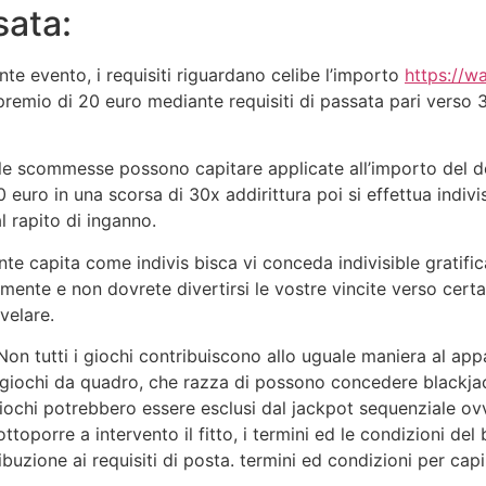
sata:
 evento, i requisiti riguardano celibe l’importo
https://w
 premio di 20 euro mediante requisiti di passata pari verso 
e scommesse possono capitare applicate all’importo del de
 euro in una scorsa di 30x addirittura poi si effettua indivi
l rapito di inganno.
e capita come indivis bisca vi conceda indivisible gratific
amente e non dovrete divertirsi le vostre vincite verso cer
ivelare.
Non tutti i giochi contribuiscono allo uguale maniera al appa
 giochi da quadro, che razza di possono concedere blackjac
ochi potrebbero essere esclusi dal jackpot sequenziale ovve
ttoporre a intervento il fitto, i termini ed le condizioni de
buzione ai requisiti di posta. termini ed condizioni per cap