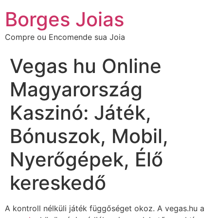
Borges Joias
Compre ou Encomende sua Joia
Vegas hu Online
Magyarország
Kaszinó: Játék,
Bónuszok, Mobil,
Nyerőgépek, Élő
kereskedő
A kontroll nélküli játék függőséget okoz. A vegas.hu a