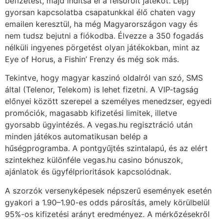
befizetést, majd indítsa el a felsorolt játékot. Lépj
gyorsan kapcsolatba csapatunkkal élő chaten vagy
emailen keresztül, ha még Magyarországon vagy és
nem tudsz bejutni a fiókodba. Élvezze a 350 fogadás
nélküli ingyenes pörgetést olyan játékokban, mint az
Eye of Horus, a Fishin’ Frenzy és még sok más.
Tekintve, hogy magyar kaszinó oldalról van szó, SMS
által (Telenor, Telekom) is lehet fizetni. A VIP-tagság
előnyei között szerepel a személyes menedzser, egyedi
promóciók, magasabb kifizetési limitek, illetve
gyorsabb ügyintézés. A vegas.hu regisztráció után
minden játékos automatikusan belép a
hűségprogramba. A pontgyűjtés szintalapú, és az elért
szintekhez különféle vegas.hu casino bónuszok,
ajánlatok és ügyfélprioritások kapcsolódnak.
A szorzók versenyképesek népszerű események esetén
gyakori a 1.90–1.90-es odds párosítás, amely körülbelül
95%-os kifizetési arányt eredményez. A mérkőzésekről