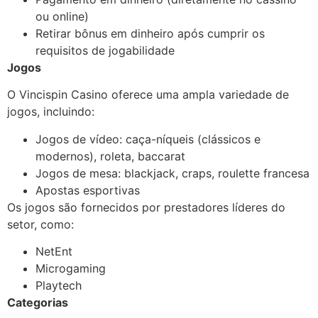
ou online)
Retirar bônus em dinheiro após cumprir os
requisitos de jogabilidade
Jogos
O Vincispin Casino oferece uma ampla variedade de
jogos, incluindo:
Jogos de vídeo: caça-níqueis (clássicos e
modernos), roleta, baccarat
Jogos de mesa: blackjack, craps, roulette francesa
Apostas esportivas
Os jogos são fornecidos por prestadores líderes do
setor, como:
NetEnt
Microgaming
Playtech
Categorias