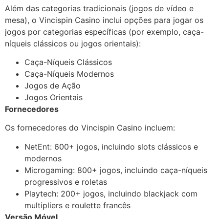
Além das categorias tradicionais (jogos de vídeo e
mesa), o Vincispin Casino inclui opções para jogar os
jogos por categorias específicas (por exemplo, caça-
níqueis clássicos ou jogos orientais):
Caça-Níqueis Clássicos
Caça-Níqueis Modernos
Jogos de Ação
Jogos Orientais
Fornecedores
Os fornecedores do Vincispin Casino incluem:
NetEnt: 600+ jogos, incluindo slots clássicos e
modernos
Microgaming: 800+ jogos, incluindo caça-níqueis
progressivos e roletas
Playtech: 200+ jogos, incluindo blackjack com
multipliers e roulette francês
Versão Móvel