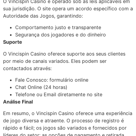
O Vincispin Casino é operado sob as leis aplicáveis em
sua jurisdição. O site opera um acordo específico com a
Autoridade das Jogos, garantindo:
Comportamento justo e transparente
Segurança dos jogadores e do dinheiro
Suporte
O Vincispin Casino oferece suporte aos seus clientes
por meio de canais variados. Eles podem ser
contactados através:
Fale Conosco: formulário online
Chat Online (24 horas)
Telefone ou Email diretamente no site
Análise Final
Em resumo, o Vincispin Casino oferece uma experiência
de jogo diversa e atraente. O processo de registro é
rápido e fácil; os jogos são variados e fornecidos por
líderes do setor; as opções de pagamento e retirada