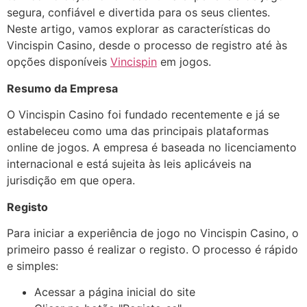
segura, confiável e divertida para os seus clientes.
Neste artigo, vamos explorar as características do
Vincispin Casino, desde o processo de registro até às
opções disponíveis
Vincispin
em jogos.
Resumo da Empresa
O Vincispin Casino foi fundado recentemente e já se
estabeleceu como uma das principais plataformas
online de jogos. A empresa é baseada no licenciamento
internacional e está sujeita às leis aplicáveis na
jurisdição em que opera.
Registo
Para iniciar a experiência de jogo no Vincispin Casino, o
primeiro passo é realizar o registo. O processo é rápido
e simples:
Acessar a página inicial do site