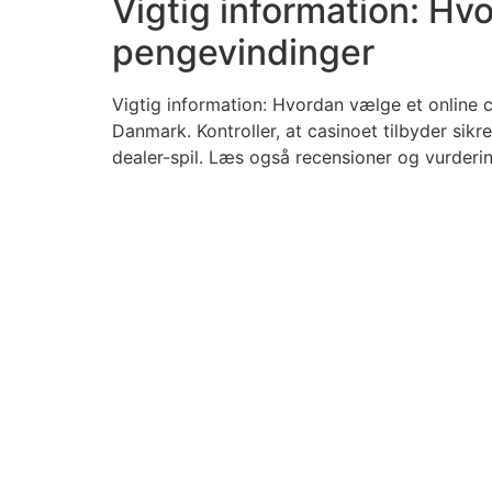
Vigtig information: Hv
pengevindinger
Vigtig information: Hvordan vælge et online c
Danmark. Kontroller, at casinoet tilbyder sikr
dealer-spil. Læs også recensioner og vurderin