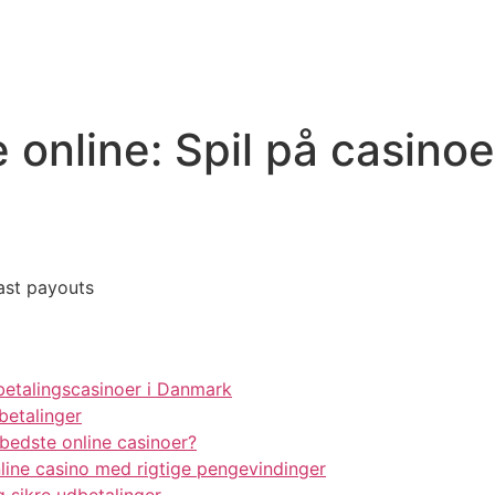
 online: Spil på casino
fast payouts
betalingscasinoer i Danmark
betalinger
 bedste online casinoer?
line casino med rigtige pengevindinger