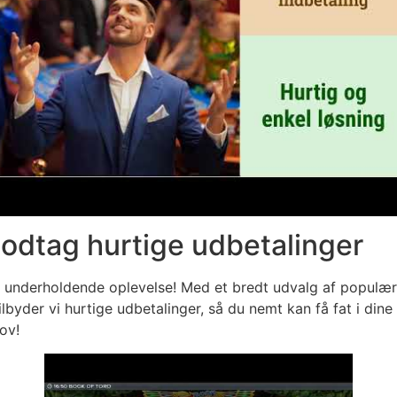
modtag hurtige udbetalinger
underholdende oplevelse! Med et bredt udvalg af populære s
 tilbyder vi hurtige udbetalinger, så du nemt kan få fat i di
ov!