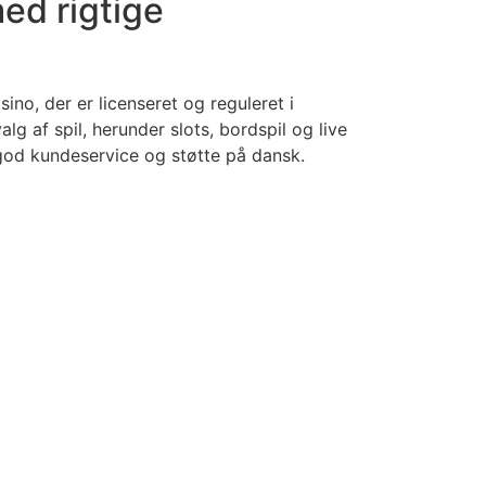
ed rigtige
no, der er licenseret og reguleret i
lg af spil, herunder slots, bordspil og live
r god kundeservice og støtte på dansk.