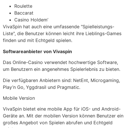
Roulette
Baccarat
Casino Holdem’
VivaSpin hat auch eine umfassende "Spielleistungs-
Liste", die Benutzer können leicht ihre Lieblings-Games
finden und mit Echtgeld spielen.
Softwareanbieter von Vivaspin
Das Online-Casino verwendet hochwertige Software,
um Benutzern ein angenehmes Spielerlebnis zu bieten.
Die verfügbaren Anbietern sind: NetEnt, Microgaming,
Play’n Go, Yggdrasil und Pragmatic.
Mobile Version
VivaSpin bietet eine mobile App für iOS- und Android-
Geräte an. Mit der mobilen Version können Benutzer ein
großes Angebot von Spielen abrufen und Echtgeld