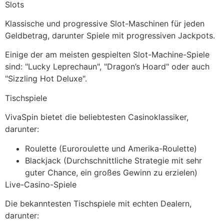
Slots
Klassische und progressive Slot-Maschinen für jeden
Geldbetrag, darunter Spiele mit progressiven Jackpots.
Einige der am meisten gespielten Slot-Machine-Spiele
sind: "Lucky Leprechaun", "Dragon’s Hoard" oder auch
"Sizzling Hot Deluxe".
Tischspiele
VivaSpin bietet die beliebtesten Casinoklassiker,
darunter:
Roulette (Euroroulette und Amerika-Roulette)
Blackjack (Durchschnittliche Strategie mit sehr
guter Chance, ein großes Gewinn zu erzielen)
Live-Casino-Spiele
Die bekanntesten Tischspiele mit echten Dealern,
darunter: