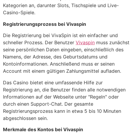
Kategorien an, darunter Slots, Tischspiele und Live-
Casino-Spiele.
Registrierungsprozess bei Vivaspin
Die Registrierung bei VivaSpin ist ein einfacher und
schneller Prozess. Der Benutzer
Vivaspin
muss zunächst
seine persönlichen Daten eingeben, einschließlich des
Namens, der Adresse, des Geburtsdatums und
Kontoinformationen. Anschließend muss er seinen
Account mit einem gültigen Zahlungsmittel aufladen.
Das Casino bietet eine umfassende Hilfe zur
Registrierung an, die Benutzer finden alle notwendigen
Informationen auf der Webseite unter "Regeln" oder
durch einen Support-Chat. Der gesamte
Registrierungsprozess kann in etwa 5 bis 10 Minuten
abgeschlossen sein.
Merkmale des Kontos bei Vivaspin