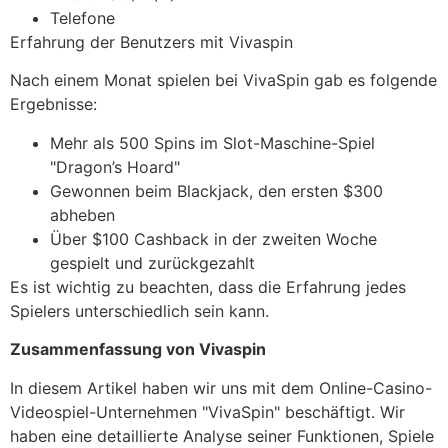
Telefone
Erfahrung der Benutzers mit Vivaspin
Nach einem Monat spielen bei VivaSpin gab es folgende
Ergebnisse:
Mehr als 500 Spins im Slot-Maschine-Spiel
"Dragon’s Hoard"
Gewonnen beim Blackjack, den ersten $300
abheben
Über $100 Cashback in der zweiten Woche
gespielt und zurückgezahlt
Es ist wichtig zu beachten, dass die Erfahrung jedes
Spielers unterschiedlich sein kann.
Zusammenfassung von Vivaspin
In diesem Artikel haben wir uns mit dem Online-Casino-
Videospiel-Unternehmen "VivaSpin" beschäftigt. Wir
haben eine detaillierte Analyse seiner Funktionen, Spiele