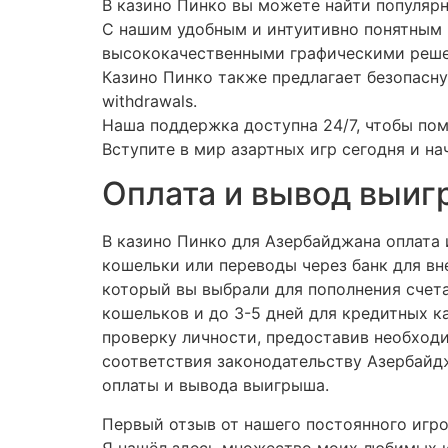
В казино Пинко вы можете найти популярные
С нашим удобным и интуитивно понятным 
высококачественными графическими реш
Казино Пинко также предлагает безопасну
withdrawals.
Наша поддержка доступна 24/7, чтобы по
Вступите в мир азартных игр сегодня и на
Оплата и вывод выиг
В казино Пинко для Азербайджана оплата
кошельки или переводы через банк для вн
который вы выбрали для пополнения счета
кошельков и до 3-5 дней для кредитных к
проверку личности, предоставив необход
соответствия законодательству Азербайдж
оплаты и вывода выигрыша.
Первый отзыв от нашего постоянного игрок
Я нашёл здесь множество моих любимых иг