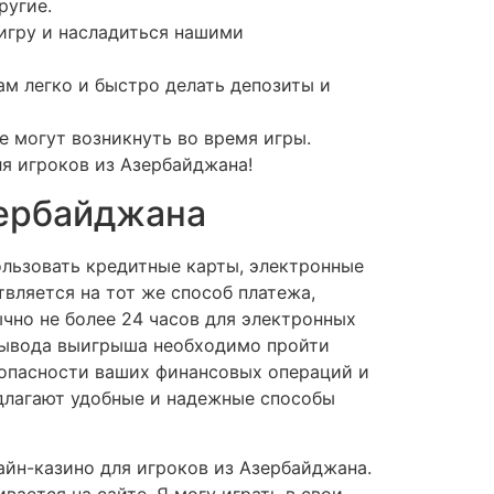
ругие.
игру и насладиться нашими
ам легко и быстро делать депозиты и
 могут возникнуть во время игры.
ля игроков из Азербайджана!
зербайджана
льзовать кредитные карты, электронные
вляется на тот же способ платежа,
чно не более 24 часов для электронных
 вывода выигрыша необходимо пройти
зопасности ваших финансовых операций и
едлагают удобные и надежные способы
лайн-казино для игроков из Азербайджана.
ается на сайте. Я могу играть в свои