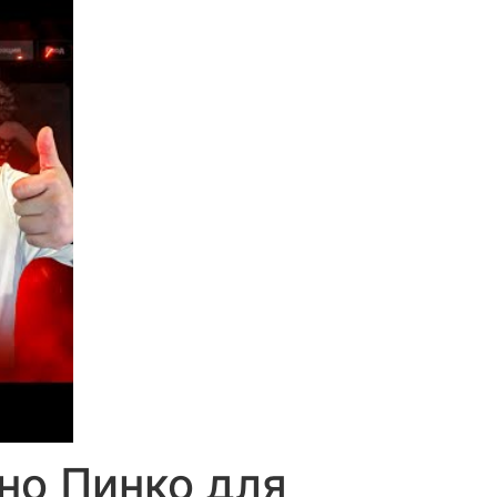
но Пинко для