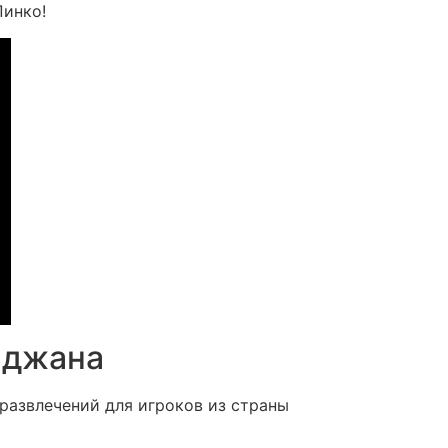
Пинко!
йджана
развлечений для игроков из страны