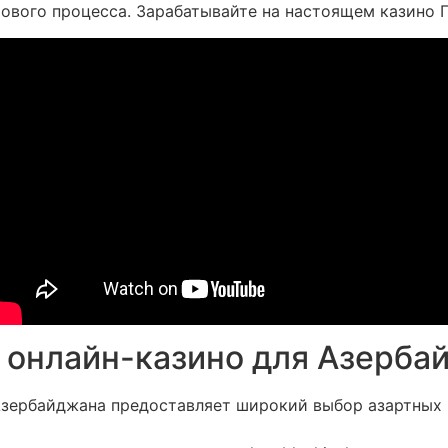
ового процесса. Зарабатывайте на настоящем казино 
: онлайн-казино для Азерба
 Азербайджана предоставляет широкий выбор азартных 