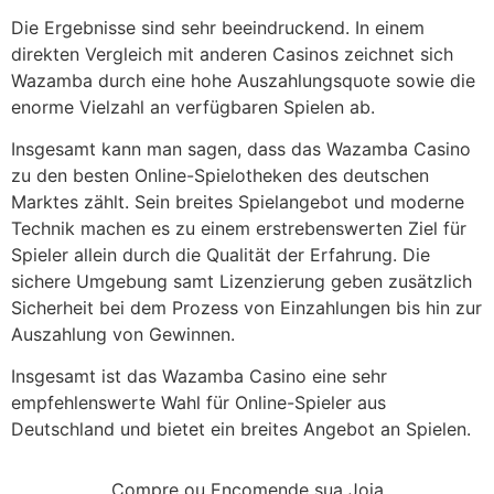
Die Ergebnisse sind sehr beeindruckend. In einem
direkten Vergleich mit anderen Casinos zeichnet sich
Wazamba durch eine hohe Auszahlungsquote sowie die
enorme Vielzahl an verfügbaren Spielen ab.
Insgesamt kann man sagen, dass das Wazamba Casino
zu den besten Online-Spielotheken des deutschen
Marktes zählt. Sein breites Spielangebot und moderne
Technik machen es zu einem erstrebenswerten Ziel für
Spieler allein durch die Qualität der Erfahrung. Die
sichere Umgebung samt Lizenzierung geben zusätzlich
Sicherheit bei dem Prozess von Einzahlungen bis hin zur
Auszahlung von Gewinnen.
Insgesamt ist das Wazamba Casino eine sehr
empfehlenswerte Wahl für Online-Spieler aus
Deutschland und bietet ein breites Angebot an Spielen.
Compre ou Encomende sua Joia