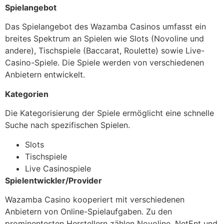
Spielangebot
Das Spielangebot des Wazamba Casinos umfasst ein
breites Spektrum an Spielen wie Slots (Novoline und
andere), Tischspiele (Baccarat, Roulette) sowie Live-
Casino-Spiele. Die Spiele werden von verschiedenen
Anbietern entwickelt.
Kategorien
Die Kategorisierung der Spiele ermöglicht eine schnelle
Suche nach spezifischen Spielen.
Slots
Tischspiele
Live Casinospiele
Spielentwickler/Provider
Wazamba Casino kooperiert mit verschiedenen
Anbietern von Online-Spielaufgaben. Zu den
prominentesten Herstellern zählen Novoline, NetEnt und