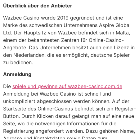
Überblick über den Anbieter
Wazbee Casino wurde 2019 gegründet und ist eine
Marke des schwedischen Unternehmens Aspire Global
Ltd. Der Hauptsitz von Wazbee befindet sich in Malta,
einem der bekanntesten Zentren für Online-Casino-
Angebote. Das Unternehmen besitzt auch eine Lizenz in
den Niederlanden, die es ermöglicht, deutsche Spieler
zu bedienen.
Anmeldung
Die
spiele und gewinne auf wazbee-casino.com.de
Anmeldung bei Wazbee Casino ist schnell und
unkompliziert abgeschlossen werden können. Auf der
Startseite des Online-Casinos befindet sich ein Register-
Button. Durch Klicken darauf gelangt man auf eine neue
Seite, wo die notwendigen Informationen für die
Registrierung angefordert werden. Dazu gehören Name,
Adresse und Kontaktdaten sowie Daten zum