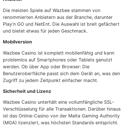
Die meisten Spiele auf Wazbee stammen von
renommierten Anbietern aus der Branche, darunter
Play’n GO und NetEnt. Die Auswahl ist breit gefächert
und bietet etwas für jeden Geschmack.
Mobilversion
Wazbee Casino ist komplett mobilenfähig und kann
problemlos auf Smartphones oder Tablets genutzt
werden. Ob über App oder Browser: Die
Benutzeroberfläche passt sich dem Gerät an, was den
Zugriff zu jedem Zeitpunkt einfacher macht.
Sicherheit und Lizenz
Wazbee Casino unterhält eine vollumfängliche SSL-
Verschlüsselung für alle Transaktionen. Darüber hinaus
ist das Online-Casino von der Malta Gaming Authority
(MGA) lizenziert, was höchsten Standards entspricht.