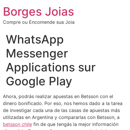
Borges Joias
Compre ou Encomende sua Joia
WhatsApp
Messenger
Applications sur
Google Play
Ahora, podrás realizar apuestas en Betsson con el
dinero bonificado. Por eso, nos hemos dado a la tarea
de investigar cada una de las casas de apuestas más
utilizadas en Argentina y compararlas con Betsson, a
betsson chile
fin de que tengás la mejor información