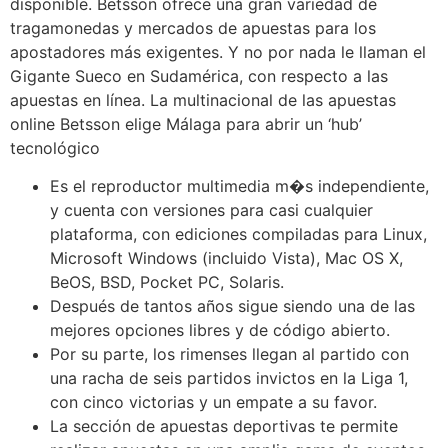
disponible. Betsson ofrece una gran variedad de
tragamonedas y mercados de apuestas para los
apostadores más exigentes. Y no por nada le llaman el
Gigante Sueco en Sudamérica, con respecto a las
apuestas en línea. La multinacional de las apuestas
online Betsson elige Málaga para abrir un ‘hub’
tecnológico
Es el reproductor multimedia m�s independiente,
y cuenta con versiones para casi cualquier
plataforma, con ediciones compiladas para Linux,
Microsoft Windows (incluido Vista), Mac OS X,
BeOS, BSD, Pocket PC, Solaris.
Después de tantos años sigue siendo una de las
mejores opciones libres y de código abierto.
Por su parte, los rimenses llegan al partido con
una racha de seis partidos invictos en la Liga 1,
con cinco victorias y un empate a su favor.
La sección de apuestas deportivas te permite