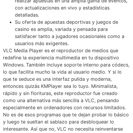
realizar apuestas en una amplia gama de eventos,
con actualizaciones en vivo y estadísticas
detalladas.
Su oferta de apuestas deportivas y juegos de
casino es amplia, variada y pensada para
satisfacer tanto a jugadores ocasionales como a
usuarios más exigentes.
VLC Media Player es el reproductor de medios que
redefine la experiencia multimedia en tu dispositivo
Windows. También incluye soporte interno para códecs,
lo que facilita mucho la vida al usuario medio. Y si lo
que te seduce es una interfaz pulida y moderna,
entonces quizás KMPlayer sea lo tuyo. Minimalista,
rápido y sin florituras, este reproductor fue creado
como una alternativa más sencilla a VLC, pensando
especialmente en ordenadores con recursos limitados.
No es de esos programas que te dejan probar lo básico
y luego te sueltan el sablazo para desbloquear lo
interesante. Así que no, VLC no necesita reinventarse