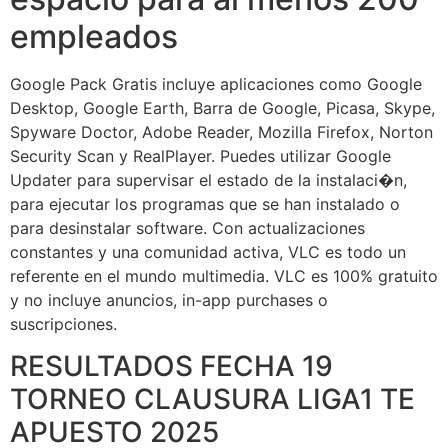
empleados
Google Pack Gratis incluye aplicaciones como Google
Desktop, Google Earth, Barra de Google, Picasa, Skype,
Spyware Doctor, Adobe Reader, Mozilla Firefox, Norton
Security Scan y RealPlayer. Puedes utilizar Google
Updater para supervisar el estado de la instalaci�n,
para ejecutar los programas que se han instalado o
para desinstalar software. Con actualizaciones
constantes y una comunidad activa, VLC es todo un
referente en el mundo multimedia. VLC es 100% gratuito
y no incluye anuncios, in-app purchases o
suscripciones.
RESULTADOS FECHA 19
TORNEO CLAUSURA LIGA1 TE
APUESTO 2025