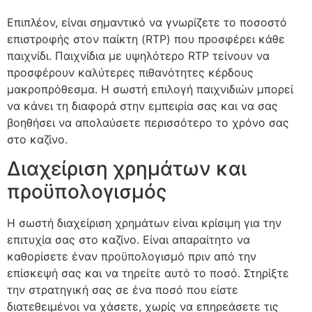
Επιπλέον, είναι σημαντικό να γνωρίζετε το ποσοστό
επιστροφής στον παίκτη (RTP) που προσφέρει κάθε
παιχνίδι. Παιχνίδια με υψηλότερο RTP τείνουν να
προσφέρουν καλύτερες πιθανότητες κέρδους
μακροπρόθεσμα. Η σωστή επιλογή παιχνιδιών μπορεί
να κάνει τη διαφορά στην εμπειρία σας και να σας
βοηθήσει να απολαύσετε περισσότερο το χρόνο σας
στο καζίνο.
Διαχείριση χρημάτων και
προϋπολογισμός
Η σωστή διαχείριση χρημάτων είναι κρίσιμη για την
επιτυχία σας στο καζίνο. Είναι απαραίτητο να
καθορίσετε έναν προϋπολογισμό πριν από την
επίσκεψή σας και να τηρείτε αυτό το ποσό. Στηρίξτε
την στρατηγική σας σε ένα ποσό που είστε
διατεθειμένοι να χάσετε, χωρίς να επηρεάσετε τις