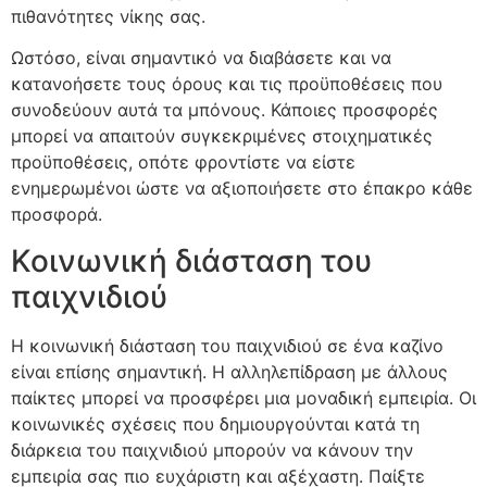
πιθανότητες νίκης σας.
Ωστόσο, είναι σημαντικό να διαβάσετε και να
κατανοήσετε τους όρους και τις προϋποθέσεις που
συνοδεύουν αυτά τα μπόνους. Κάποιες προσφορές
μπορεί να απαιτούν συγκεκριμένες στοιχηματικές
προϋποθέσεις, οπότε φροντίστε να είστε
ενημερωμένοι ώστε να αξιοποιήσετε στο έπακρο κάθε
προσφορά.
Κοινωνική διάσταση του
παιχνιδιού
Η κοινωνική διάσταση του παιχνιδιού σε ένα καζίνο
είναι επίσης σημαντική. Η αλληλεπίδραση με άλλους
παίκτες μπορεί να προσφέρει μια μοναδική εμπειρία. Οι
κοινωνικές σχέσεις που δημιουργούνται κατά τη
διάρκεια του παιχνιδιού μπορούν να κάνουν την
εμπειρία σας πιο ευχάριστη και αξέχαστη. Παίξτε