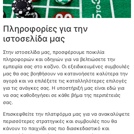
Πληροφορίες για την
ιστοσελίδα μας
Στην ιστοσελίδα μας, προσφέρουμε ποικιλία
πληροφοριών και οδηγιών για να βελτιώσετε την
εμπειρία σας στο καζίνο. Οι εξειδικευμένες συμβουλές
μας θα σας βοηθήσουν να κατανοήσετε καλύτερα την
αγορά και να επιλέξετε τις καταλληλότερες επιλογές
για τις ανάγκες σας. Η υποστήριξή μας είναι εδώ για
να σας καθοδηγήσει σε κάθε βήμα της περιπέτειάς
σας.
Επισκεφθείτε την πλατφόρμα μας για να ανακαλύψετε
περισσότερες στρατηγικές και συμβουλές που θα
κάνουν το παιχνίδι σας πιο διασκεδαστικό και