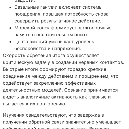
радости.
Базальные ганглии включает системы
поощрения, повышая потребность снова
совершить результативное действие.
Морской конек формирует долгосрочные
память о положительном опыте.
Центр эмоций уменьшает уровень
беспокойства и напряжения.
Скорость обретения итога осуществляет
критическую задачу в создании нервных контактов.
Быстрые итоги формируют гораздо крепкие
соединения между действием и поощрением, что
содействует закреплению эффективных
деятельностных моделей. Сознание принимается
видеть аналогичные активность как главные и
пытается к их повторению.
Изучения свидетельствуют, что задержка в
получении обратной связи значительно уменьшает
побуждающий результат результата. Включая