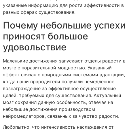
указанные информацию для роста эффективности в
разных сферах существования.
Почему небольшие успехи
приносят большое
удовольствие
Маленькие достижения запускают отделы радости в
мозге с поразительной мощностью. Указанный
эффект связан с природными системами адаптации,
когда наши прародители получали немедленное
вознаграждение за эффективное осуществление
целей, требуемых для существования. Актуальный
мозг сохранил данную особенность, отвечая на
небольшие достижения производством
нейромедиаторов, связанных за чувство радости.
Любопытно, что интенсивность наслаждения от