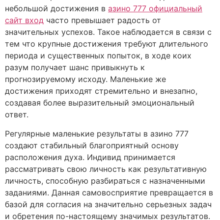
небольшой достижения в
азино 777 официальный
сайт вход
часто превышает радость от
значительных успехов. Такое наблюдается в связи с
тем что крупные достижения требуют длительного
периода и существенных попыток, в ходе коих
разум получает шанс привыкнуть к
прогнозируемому исходу. Маленькие же
достижения приходят стремительно и внезапно,
создавая более выразительный эмоциональный
ответ.
Регулярные маленькие результаты в азино 777
создают стабильный благоприятный основу
расположения духа. Индивид принимается
рассматривать свою личность как результативную
личность, способную разбираться с назначенными
заданиями. Данная самовосприятие превращается в
базой для согласия на значительно серьезных задач
и обретения по-настоящему значимых результатов.