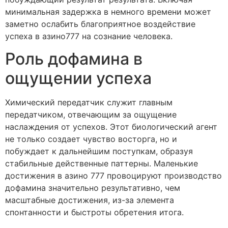
минимальная задержка в немного времени может
заметно ослабить благоприятное воздействие
успеха в азино777 на сознание человека.
Роль дофамина в
ощущении успеха
Химический передатчик служит главным
передатчиком, отвечающим за ощущение
наслаждения от успехов. Этот биологический агент
не только создает чувство восторга, но и
побуждает к дальнейшим поступкам, образуя
стабильные действенные паттерны. Маленькие
достижения в азино 777 провоцируют производство
дофамина значительно результативно, чем
масштабные достижения, из-за элемента
спонтанности и быстроты обретения итога.