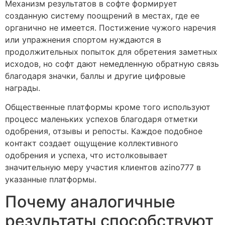
Механизм результатов в софте формирует
созданную систему поощрений в местах, где ее
органично не имеется. Постижение чужого наречия
или упражнения спортом нуждаются в
продолжительных попыток для обретения заметных
исходов, но софт дают немедленную обратную связь
благодаря значки, баллы и другие цифровые
награды.
Общественные платформы кроме того используют
процесс маленьких успехов благодаря отметки
одобрения, отзывы и репосты. Каждое подобное
контакт создает ощущение коллективного
одобрения и успеха, что истолковывает
значительную меру участия клиентов azino777 в
указанные платформы.
Почему аналогичные
результаты способствуют