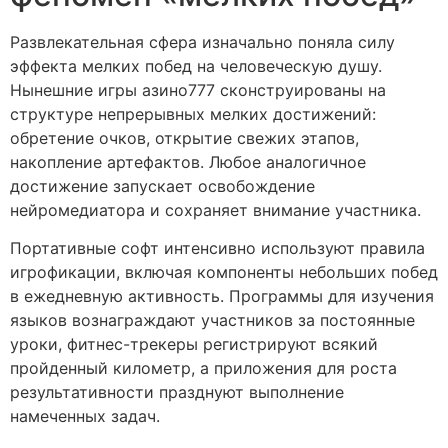
Развлекательная сфера изначально поняла силу
эффекта мелких побед на человеческую душу.
Нынешние игры азино777 сконструированы на
структуре непрерывных мелких достижений:
обретение очков, открытие свежих этапов,
накопление артефактов. Любое аналогичное
достижение запускает освобождение
нейромедиатора и сохраняет внимание участника.
Портативные софт интенсивно используют правила
игрофикации, включая компоненты небольших побед
в ежедневную активность. Программы для изучения
языков вознаграждают участников за постоянные
уроки, фитнес-трекеры регистрируют всякий
пройденный километр, а приложения для роста
результативности празднуют выполнение
намеченных задач.