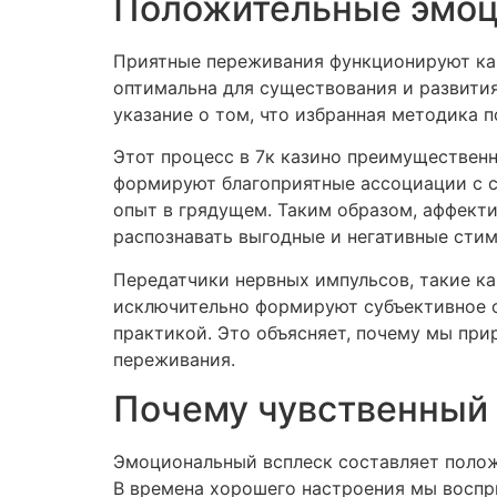
Положительные эмоци
Приятные переживания функционируют как
оптимальна для существования и развития
указание о том, что избранная методика п
Этот процесс в 7к казино преимуществен
формируют благоприятные ассоциации с с
опыт в грядущем. Таким образом, аффект
распознавать выгодные и негативные сти
Передатчики нервных импульсов, такие ка
исключительно формируют субъективное о
практикой. Это объясняет, почему мы при
переживания.
Почему чувственный 
Эмоциональный всплеск составляет полож
В времена хорошего настроения мы воспр