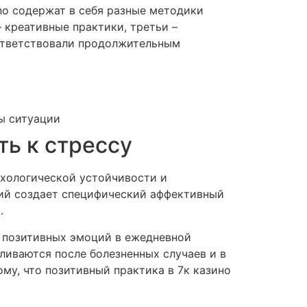
no содержат в себя разные методики
 креативные практики, третьи –
ответствовали продолжительным
ы ситуации
ь к стрессу
хологической устойчивости и
ий создает специфический аффективный
.
 позитивных эмоций в ежедневной
иваются после болезненных случаев и в
му, что позитивный практика в 7к казино