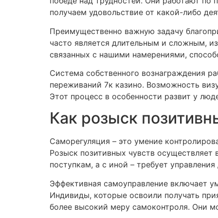
победе над трудностей. Они работают по 
получаем удовольствие от какой-либо дея
Преимущественно важную задачу благопр
часто является длительным и сложным, и
связанных с нашими намерениями, способс
Система собственного вознаграждения ра
переживаний 7к казино. Возможность визу
Этот процесс в особенности развит у лю
Как розыск позитивн
Саморегуляция – это умение контролиров
Розыск позитивных чувств осуществляет в
поступкам, а с иной – требует управления
Эффективная самоуправление включает у
Индивиды, которые освоили получать прия
более высокий меру самоконтроля. Они м