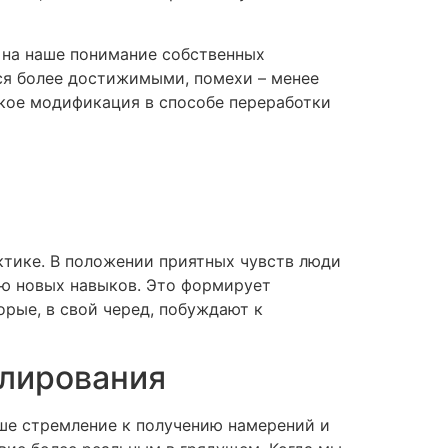
 на наше понимание собственных
ся более достижимыми, помехи – менее
ское модификация в способе переработки
ктике. В положении приятных чувств люди
ию новых навыков. Это формирует
рые, в свой черед, побуждают к
лирования
е стремление к получению намерений и