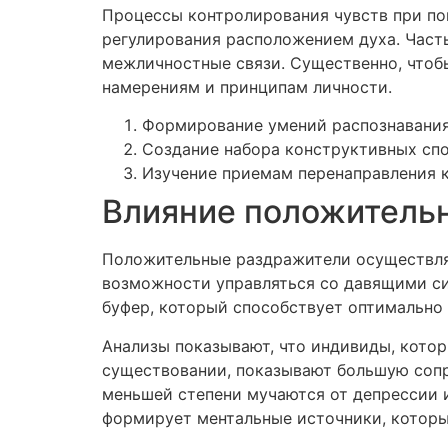
Процессы контролирования чувств при по
регулирования расположением духа. Часть
межличностные связи. Существенно, что
намерениям и принципам личности.
Формирование умений распознавания
Создание набора конструктивных сп
Изучение приемам перенаправления к
Влияние положительн
Положительные раздражители осуществля
возможности управляться со давящими с
буфер, который способствует оптимально
Анализы показывают, что индивиды, кото
существовании, показывают большую сопр
меньшей степени мучаются от депрессии и
формирует ментальные источники, которы