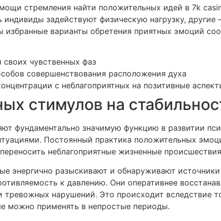
мощи стремления найти положительных идей в 7k casi
 индивиды задействуют физическую нагрузку, другие –
бы избранные варианты обретения приятных эмоций со
 своих чувственных фаз
особов совершенствования расположения духа
онцентрации с неблагоприятных на позитивные аспект
ых стимулов на стабильност
ют фундаментально значимую функцию в развитии пси
итуациями. Постоянный практика положительных эмоц
 переносить неблагоприятные жизненные происшествия
рые энергично разыскивают и обнаруживают источники
отивляемость к давлению. Они оперативнее восстанавл
 тревожных нарушений. Это происходит вследствие то
е можно применять в непростые периоды.