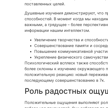
поставленных целей.
Душевные изучения демонстрируют, что п
способностей. В момент когда мы находи
важными, а грядущее – более перспективн
информации нашим интеллектом.
Увеличение творчества и способнос
Совершенствование памяти и сосред
Повышение коммуникативной участия
Укрепление физического самочувств
Психологический всплеск также способств
более склонны к изучению окружающего п
положительную реакцию: новый переживан
последующему совершенствованию в 7к.
Роль радостных ощу
Положительные ощущения выполняют роль