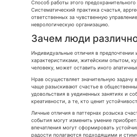
Способ работы этого предохранительного 
Систематический практика счастья, appre
ответственных за чувственную управлени
неврологическую организацию.
Зачем люди различно
Индивидуальные отличия в предпочтении
характеристиками, житейским опытом, ку
человеку, может оставить иного апатичны
Нрав осуществляет значительную задачу 
чаще разыскивают счастье в общественны
удовольствия в уединенных занятиях и со
креативности, а те, кто ценит устойчиво
Личные отличия в паттернах розыска сча
события могут изменить умение приобрет
впечатления могут сформировать устойчи
радости полагаются подходящими и стим