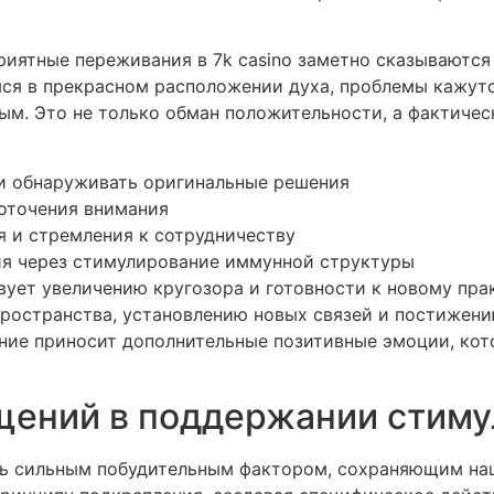
риятные переживания в 7k casino заметно сказываются
мся в прекрасном расположении духа, проблемы кажут
ым. Это не только обман положительности, а фактиче
ти обнаруживать оригинальные решения
оточения внимания
 и стремления к сотрудничеству
ия через стимулирование иммунной структуры
ует увеличению кругозора и готовности к новому пра
ространства, установлению новых связей и постижен
ие приносит дополнительные позитивные эмоции, кото
щений в поддержании стиму
 сильным побудительным фактором, сохраняющим наш