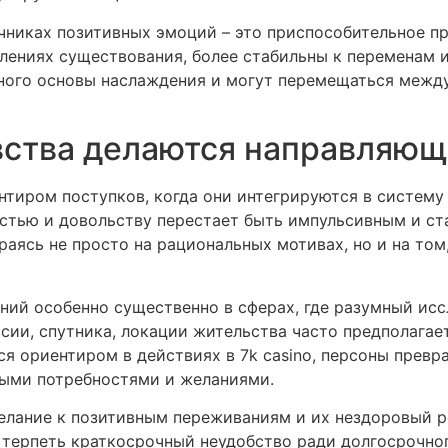
очниках позитивных эмоций – это приспособительное п
влениях существования, более стабильны к переменам 
дного основы наслаждения и могут перемещаться межд
вства делаются направляю
тиром поступков, когда они интегрируются в систему
астью и довольству перестает быть импульсивным и с
аясь не просто на рациональных мотивах, но и на том
ний особенно существенно в сферах, где разумный исс
сии, спутника, локации жительства часто предполагае
я ориентиром в действиях в 7k casino, персоны превр
ными потребностями и желаниями.
желание к позитивным переживаниям и их нездоровый р
 терпеть краткосрочный неудобство ради долгосрочно