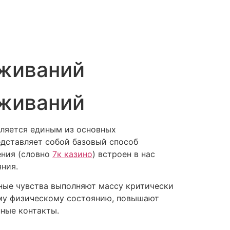
еживаний
еживаний
вляется единым из основных
едставляет собой базовый способ
ения (словно
7к казино
) встроен в нас
ния.
ьные чувства выполняют массу критически
ему физическому состоянию, повышают
ные контакты.