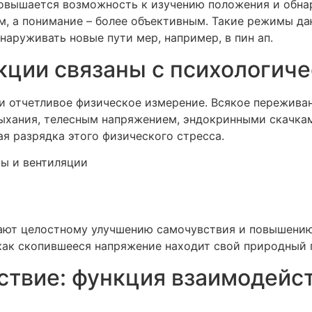
повышается возможность к изучению положения и обн
м, а понимание – более объективным. Такие режимы д
аруживать новые пути мер, например, в пин ап.
кции связаны с психологи
 и отчетливое физическое измерение. Всякое пережив
хания, телесным напряжением, эндокринными скачкам
я разрядка этого физического стресса.
ы и вентиляции
ют целостному улучшению самочувствия и повышению 
 как скопившееся напряжение находит свой природный п
твие: функция взаимодейс