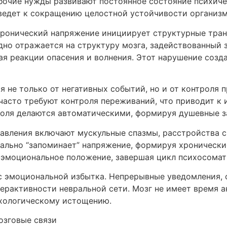
бочие нужды развивают постоянное состояние психиче
 ведет к сокращению целостной устойчивости организм
хронический напряжение инициирует структурные тран
но отражается на структуру мозга, задействованный з
я реакции опасения и волнения. Этот нарушение созд
 не только от негативных событий, но и от контроля 
часто требуют контроля переживаний, что приводит к
роля делаются автоматическими, формируя душевные з
авления включают мускульные спазмы, расстройства с
ально “запоминает” напряжение, формируя хронически
а эмоциональное положение, завершая цикл психосомат
с эмоциональной избытка. Непрерывные уведомления,
ерактивности невральной сети. Мозг не имеет время 
ихологическому истощению.
озговые связи