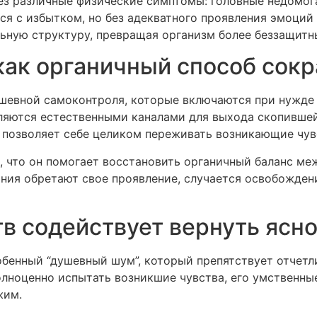
з различные физические симптомы: головные недомога
ся с избытком, но без адекватного проявления эмоций
льную структуру, превращая организм более беззащит
как органичный способ сокр
шевной самоконтроля, которые включаются при нужде 
являются естественными каналами для выхода скопивше
 позволяет себе целиком переживать возникающие чув
м, что он помогает восстановить органичный баланс м
ния обретают свое проявление, случается освобождени
тв содействует вернуть ясн
бенный “душевный шум”, который препятствует отчет
олноценно испытать возникшие чувства, его умственн
жим.