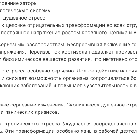
тренние заторы
ологическую систему
т душевное стресс
 к цепочке отрицательных трансформаций во всех стр
а постоянное напряжение ростом кровяного нажима и 
серьезным расстройствам. Беспрерывная включение г
пряжения. Переизбыток кортизола подавляет произво
и биохимическое вещество развития, что негативно от
го стресса особенно серьезно. Долгое действие напр
и снижает возможность организма сопротивляться бо
жающих заболеваний и повышает чувствительность к 
енее серьезные изменения. Скопившееся душевное ст
и панических кризисов.
т хронического стресса. Ухудшается сосредоточенност
ь. Эти трансформации особенно явны в рабочей деятель