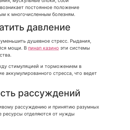
ния, мускульные блоки, сбои
 возникает постоянное положение
ным к многочисленным болезням.
атить давление
уменьшить душевное стресс. Рыдания,
йся мощи. В
пинап казино
эти системы
ства.
ежду стимуляцией и торможением в
е аккумулированного стресса, что ведет
ость рассуждений
ливому рассуждению и принятию разумных
ые ресурсы отделяются от нужды