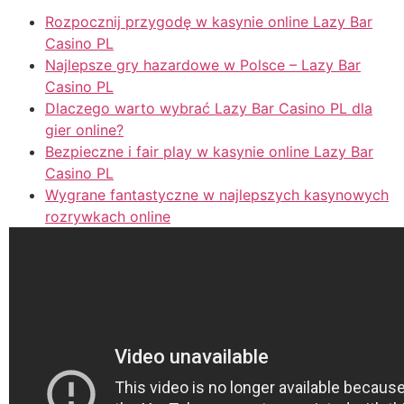
Rozpocznij przygodę w kasynie online Lazy Bar
Casino PL
Najlepsze gry hazardowe w Polsce – Lazy Bar
Casino PL
Dlaczego warto wybrać Lazy Bar Casino PL dla
gier online?
Bezpieczne i fair play w kasynie online Lazy Bar
Casino PL
Wygrane fantastyczne w najlepszych kasynowych
rozrywkach online