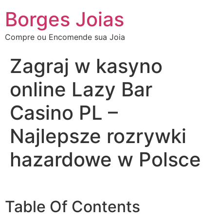
Borges Joias
Compre ou Encomende sua Joia
Zagraj w kasyno
online Lazy Bar
Casino PL –
Najlepsze rozrywki
hazardowe w Polsce
Table Of Contents