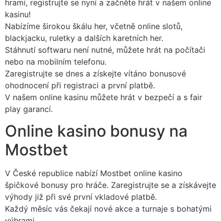
hrami, registrujte se nyní a začněte hrát v našem online
kasinu!
Nabízíme širokou škálu her, včetně online slotů,
blackjacku, ruletky a dalších karetních her.
Stáhnutí softwaru není nutné, můžete hrát na počítači
nebo na mobilním telefonu.
Zaregistrujte se dnes a získejte vítáno bonusové
ohodnocení při registraci a první platbě.
V našem online kasinu můžete hrát v bezpečí a s fair
play garancí.
Online kasino bonusy na
Mostbet
V České republice nabízí Mostbet online kasino
špičkové bonusy pro hráče. Zaregistrujte se a získávejte
výhody již při své první vkladové platbě.
Každý měsíc vás čekají nové akce a turnaje s bohatými
výhrami.