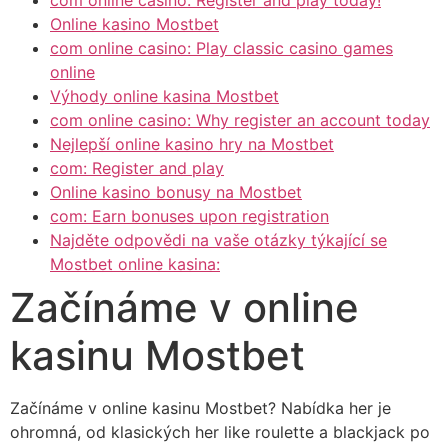
com online casino: Register and play today!
Online kasino Mostbet
com online casino: Play classic casino games
online
Výhody online kasina Mostbet
com online casino: Why register an account today
Nejlepší online kasino hry na Mostbet
com: Register and play
Online kasino bonusy na Mostbet
com: Earn bonuses upon registration
Najděte odpovědi na vaše otázky týkající se
Mostbet online kasina:
Začínáme v online
kasinu Mostbet
Začínáme v online kasinu Mostbet? Nabídka her je
ohromná, od klasických her like roulette a blackjack po