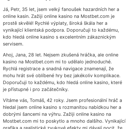
Já, Petr, 35 let, jsem velký fanoušek hazardních her a
online kasin. Zažiji online kasino na Mostbet.com je
prostě skvělé! Rychlé výplaty, široká škála her a
vynikající klientská podpora. Doporučuji to každému,
kdo hledá online kasino s excelentním zákaznickým
servisem.
Ahoj, Jana, 28 let. Nejsem zkušená hráčka, ale online
kasino na Mostbet.com mi to udělalo jednoduché.
Rychlá registrace a snadná navigace znamenají, že
mohu hrát své oblíbené hry bez jakékoliv komplikace.
Doporučuji to každému, kdo hledá online kasino, které
je přístupné i pro začátečníky.
Vítáme vás, Tomáš, 42 roky. Jsem profesionální hráč a
hledal jsem online kasino s rozmanitou nabídkou her a
dobrými šancemi na výhru. Zažiji online kasino na
Mostbet.com mi to poskytlo a mnoho dalšího. Vynikající
grafika a realistické zvukové efekty mi dávají pocit, že