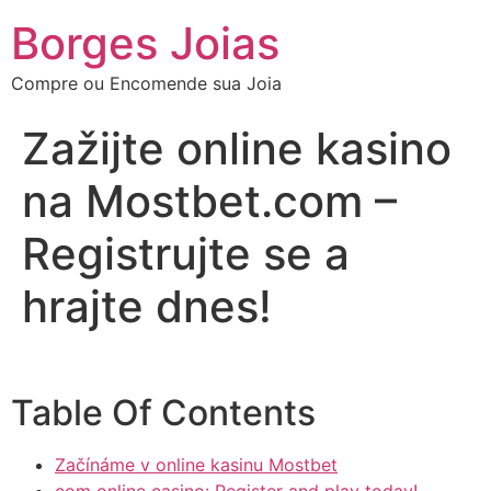
Borges Joias
Compre ou Encomende sua Joia
Zažijte online kasino
na Mostbet.com –
Registrujte se a
hrajte dnes!
Table Of Contents
Začínáme v online kasinu Mostbet