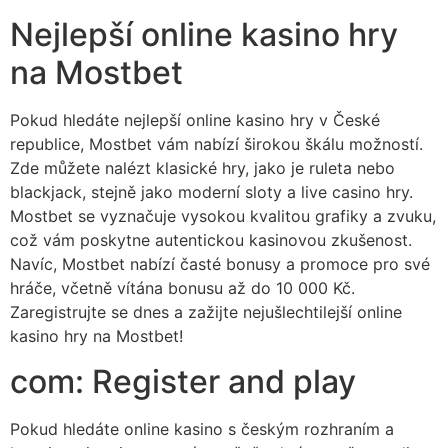
Nejlepší online kasino hry
na Mostbet
Pokud hledáte nejlepší online kasino hry v České
republice, Mostbet vám nabízí širokou škálu možností.
Zde můžete nalézt klasické hry, jako je ruleta nebo
blackjack, stejně jako moderní sloty a live casino hry.
Mostbet se vyznačuje vysokou kvalitou grafiky a zvuku,
což vám poskytne autentickou kasinovou zkušenost.
Navíc, Mostbet nabízí časté bonusy a promoce pro své
hráče, včetně vítána bonusu až do 10 000 Kč.
Zaregistrujte se dnes a zažijte nejušlechtilejší online
kasino hry na Mostbet!
com: Register and play
Pokud hledáte online kasino s českým rozhraním a