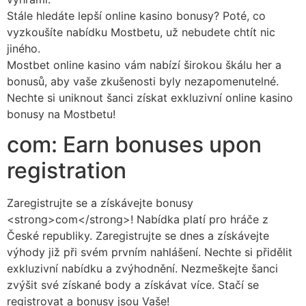
Stále hledáte lepší online kasino bonusy? Poté, co
vyzkoušíte nabídku Mostbetu, už nebudete chtít nic
jiného.
Mostbet online kasino vám nabízí širokou škálu her a
bonusů, aby vaše zkušenosti byly nezapomenutelné.
Nechte si uniknout šanci získat exkluzivní online kasino
bonusy na Mostbetu!
com: Earn bonuses upon
registration
Zaregistrujte se a získávejte bonusy
<strong>com</strong>! Nabídka platí pro hráče z
České republiky. Zaregistrujte se dnes a získávejte
výhody již při svém prvním nahlášení. Nechte si přidělit
exkluzivní nabídku a zvýhodnění. Nezmeškejte šanci
zvýšit své získané body a získávat více. Stačí se
registrovat a bonusy jsou Vaše!