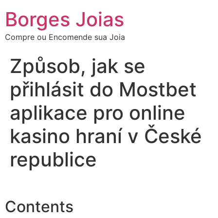
Borges Joias
Compre ou Encomende sua Joia
Způsob, jak se
přihlásit do Mostbet
aplikace pro online
kasino hraní v České
republice
Contents