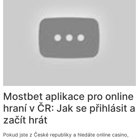
Mostbet aplikace pro online
hraní v ČR: Jak se přihlásit a
začít hrát
Pokud jste z České republiky a hledáte online casino,