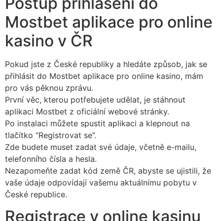
Postup přihlášení do
Mostbet aplikace pro online
kasino v ČR
Pokud jste z České republiky a hledáte způsob, jak se
přihlásit do Mostbet aplikace pro online kasino, mám
pro vás pěknou zprávu.
První věc, kterou potřebujete udělat, je stáhnout
aplikaci Mostbet z oficiální webové stránky.
Po instalaci můžete spustit aplikaci a klepnout na
tlačítko “Registrovat se”.
Zde budete muset zadat své údaje, včetně e-mailu,
telefonního čísla a hesla.
Nezapomeňte zadat kód země ČR, abyste se ujistili, že
vaše údaje odpovídají vašemu aktuálnímu pobytu v
České republice.
Registrace v online kasinu