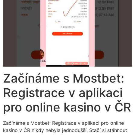
Začínáme s Mostbet:
Registrace v aplikaci
pro online kasino v ČR
Začínáme s Mostbet: Registrace v aplikaci pro online
kasino v ČR nikdy nebyla jednodušší. Stačí si stáhnout