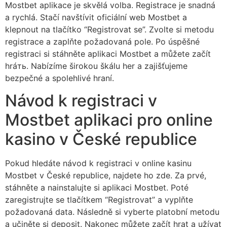
Mostbet aplikace je skvělá volba. Registrace je snadná
a rychlá. Stačí navštívit oficiální web Mostbet a
klepnout na tlačítko “Registrovat se”. Zvolte si metodu
registrace a zaplňte požadovaná pole. Po úspěšné
registraci si stáhněte aplikaci Mostbet a můžete začít
hráть. Nabízíme širokou škálu her a zajišťujeme
bezpečné a spolehlivé hraní.
Návod k registraci v
Mostbet aplikaci pro online
kasino v České republice
Pokud hledáte návod k registraci v online kasinu
Mostbet v České republice, najdete ho zde. Za prvé,
stáhněte a nainstalujte si aplikaci Mostbet. Poté
zaregistrujte se tlačítkem “Registrovat” a vyplňte
požadovaná data. Následně si vyberte platobní metodu
a učiněte si deposit. Nakonec můžete začít hrat a užívat